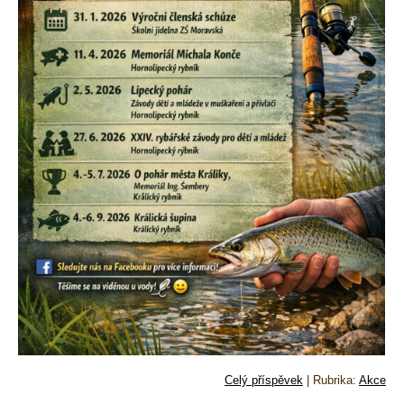
Celý příspěvek
|
Rubrika:
Akce