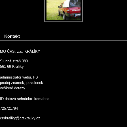
Kontakt
MO ČRS, z.s. KRÁLÍKY
Slunná stráň 380
561 69 Králíky
administrátor webu, FB
prodej známek, povolenek
veškeré dotazy
ID datová schránka: kcmabnq
725721794
crskraliky@crskraliky.cz