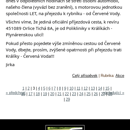
dnes v odpoledních hodinách se střetl osobní automobil,
našeho člena (vyvázl bez zranění), s motorovou jednotkou
společnosti LET, na přejezdu k rybníku - od Červené Vody.
Všichni víme, že jediná oficiální příjezdová cesta, k revíru
451089 Orlice Tichá 8A, je od Polikliniky v Králíkách -
Plynárenskou ulicí!
Pokud přesto pojedete výše zmíněnou cestou od Červené
Vody, dbejte, prosím, zvýšené opatrnosti při přejezdu trati
Králíky - Červená Voda!!!
Jirka
Celý příspěvek
|
Rubrika:
Akce
1
|
2
|
3
|
4
|
5
|
6
|
7
|
8
|
9
|
10
|
11
|
12
|
13
|
14
|
15
|
« předchozí
následující »
16
|
17
|
18
|
19
|
20
|
21
|
22
|
23
|
24
|
25
|
26
|
27
|
28
|
29