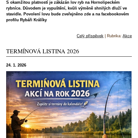
S okamžitou platností je zákázán lov ryb na Hornolipeckém
rybníce. Důvodem je vypuštění, kvůli výměně shnilých dluží ve
stavidle. Povolení lovu bude zveřejněno zde a na facebookovém
profilu Rybáři Králíky
Celý příspěvek
|
Rubrika:
Akce
TERMÍNOVÁ LISTINA 2026
24. 1. 2026