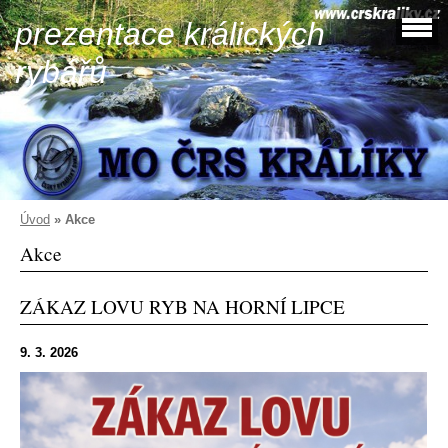
prezentace králických
rybářů
Úvod
»
Akce
Akce
ZÁKAZ LOVU RYB NA HORNÍ LIPCE
9. 3. 2026