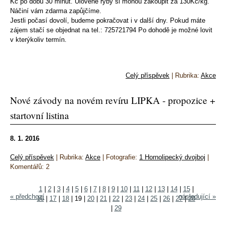
Kč po dobu 30 minut. Ulovené ryby si mohou zakoupit za 130Kč/kg.
Náčiní vám zdarma zapůjčíme.
Jestli počasí dovolí, budeme pokračovat i v další dny. Pokud máte
zájem stačí se objednat na tel.: 725721794 Po dohodě je možné lovit
v kterýkoliv termín.
Celý příspěvek
|
Rubrika:
Akce
Nové závody na novém revíru LIPKA - propozice +
startovní listina
8. 1. 2016
Celý příspěvek
|
Rubrika:
Akce
|
Fotografie:
1 Hornolipecký dvojboj
|
Komentářů:
2
1
|
2
|
3
|
4
|
5
|
6
|
7
|
8
|
9
|
10
|
11
|
12
|
13
|
14
|
15
|
« předchozí
následující »
16
|
17
|
18
|
19
|
20
|
21
|
22
|
23
|
24
|
25
|
26
|
27
|
28
|
29