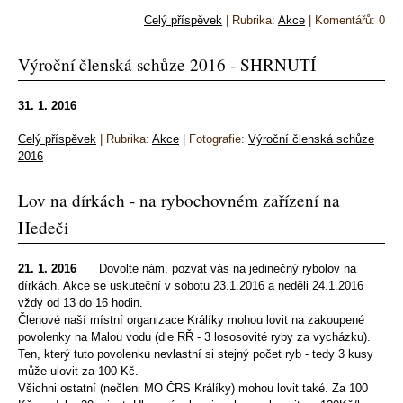
Celý příspěvek
|
Rubrika:
Akce
|
Komentářů:
0
Výroční členská schůze 2016 - SHRNUTÍ
31. 1. 2016
Celý příspěvek
|
Rubrika:
Akce
|
Fotografie:
Výroční členská schůze
2016
Lov na dírkách - na rybochovném zařízení na
Hedeči
21. 1. 2016
Dovolte nám, pozvat vás na jedinečný rybolov na
dírkách. Akce se uskuteční v sobotu 23.1.2016 a neděli 24.1.2016
vždy od 13 do 16 hodin.
Členové naší místní organizace Králíky mohou lovit na zakoupené
povolenky na Malou vodu (dle RŘ - 3 lososovité ryby za vycházku).
Ten, který tuto povolenku nevlastní si stejný počet ryb - tedy 3 kusy
může ulovit za 100 Kč.
Všichni ostatní (nečleni MO ČRS Králíky) mohou lovit také. Za 100