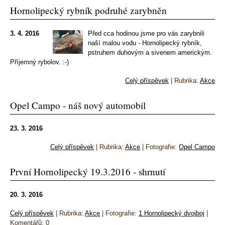
Hornolipecký rybník podruhé zarybněn
3. 4. 2016
Před cca hodinou jsme pro vás zarybnili
naší malou vodu - Hornolipecký rybník,
pstruhem duhovým a sivenem americkým.
Příjemný rybolov. :-)
Celý příspěvek
|
Rubrika:
Akce
Opel Campo - náš nový automobil
23. 3. 2016
Celý příspěvek
|
Rubrika:
Akce
|
Fotografie:
Opel Campo
První Hornolipecký 19.3.2016 - shrnutí
20. 3. 2016
Celý příspěvek
|
Rubrika:
Akce
|
Fotografie:
1 Hornolipecký dvojboj
|
Komentářů:
0