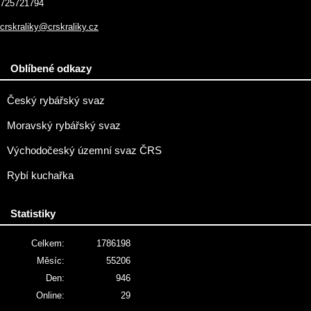
725721794
crskraliky@crskraliky.cz
Oblíbené odkazy
Český rybářský svaz
Moravský rybářský svaz
Východočeský územní svaz ČRS
Rybí kuchařka
Statistiky
Celkem:
1786198
Měsíc:
55206
Den:
946
Online:
29