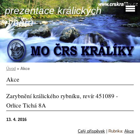
prezentace králických
rybářů
Úvod
»
Akce
Akce
Zarybnění králického rybníku, revír 451089 -
Orlice Tichá 8A
13. 4. 2016
Celý příspěvek
|
Rubrika:
Akce