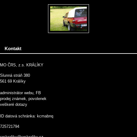
Kontakt
MO ČRS, z.s. KRÁLÍKY
Slunná stráň 380
561 69 Králíky
administrátor webu, FB
prodej známek, povolenek
veškeré dotazy
ID datová schránka: kcmabnq
725721794
crskraliky@crskraliky.cz