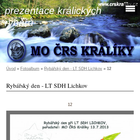
prezentace králických
rybářů
Úvod
»
Fotoalbum
»
Rybářský den - LT SDH Lichkov
»
12
Rybářský den - LT SDH Lichkov
12