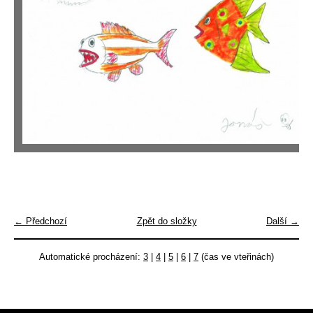
← Předchozí
Zpět do složky
Další →
Automatické procházení:
3
|
4
|
5
|
6
|
7
(čas ve vteřinách)