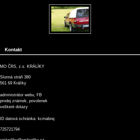
Kontakt
MO ČRS, z.s. KRÁLÍKY
Slunná stráň 380
561 69 Králíky
administrátor webu, FB
prodej známek, povolenek
veškeré dotazy
ID datová schránka: kcmabnq
725721794
crskraliky@crskraliky.cz