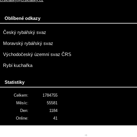
Oblíbené odkazy
Český rybářský svaz
Moravský rybářský svaz
Východočeský územní svaz ČRS
Rybí kuchařka
Statistiky
Celkem:
1784755
Měsíc:
55581
Den:
1184
Online:
41
© 2026 eStránky.cz