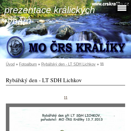
prezentace králických
rybářů
Úvod
»
Fotoalbum
»
Rybářský den - LT SDH Lichkov
»
11
Rybářský den - LT SDH Lichkov
11