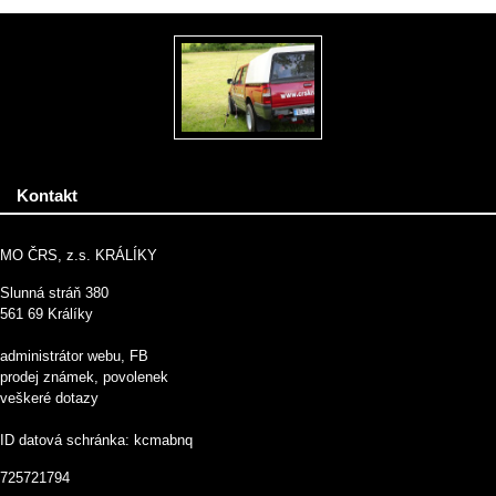
Kontakt
MO ČRS, z.s. KRÁLÍKY
Slunná stráň 380
561 69 Králíky
administrátor webu, FB
prodej známek, povolenek
veškeré dotazy
ID datová schránka: kcmabnq
725721794