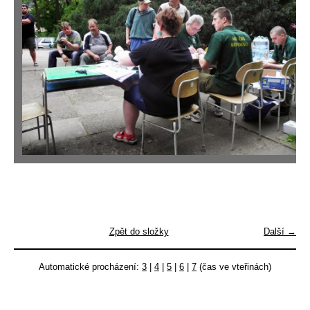
Zpět do složky
Další →
Automatické procházení:
3
|
4
|
5
|
6
|
7
(čas ve vteřinách)