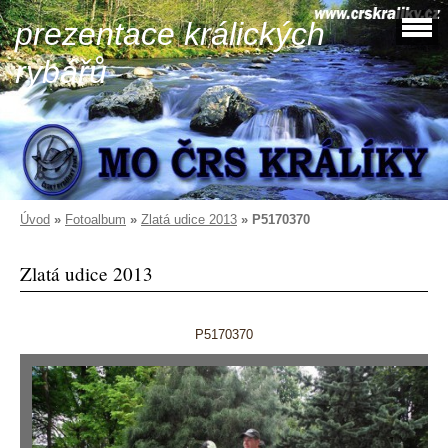
prezentace králických
rybářů
Úvod
»
Fotoalbum
»
Zlatá udice 2013
»
P5170370
Zlatá udice 2013
P5170370