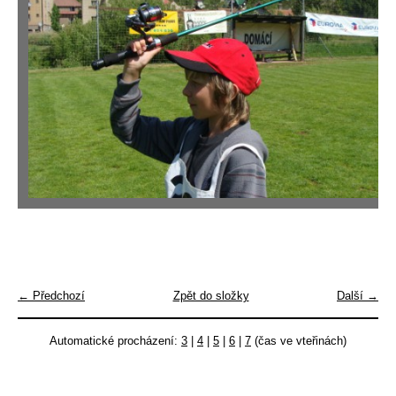
← Předchozí
Zpět do složky
Další →
Automatické procházení:
3
|
4
|
5
|
6
|
7
(čas ve vteřinách)