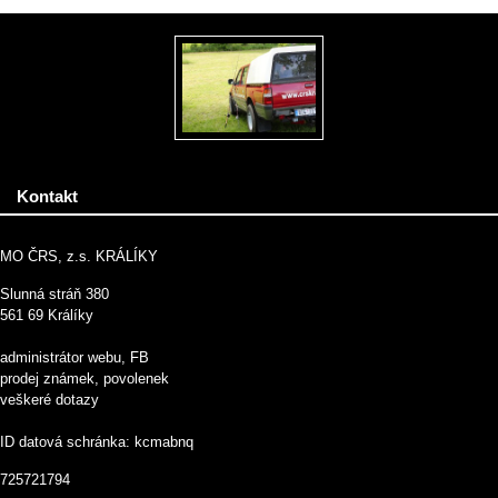
Kontakt
MO ČRS, z.s. KRÁLÍKY
Slunná stráň 380
561 69 Králíky
administrátor webu, FB
prodej známek, povolenek
veškeré dotazy
ID datová schránka: kcmabnq
725721794