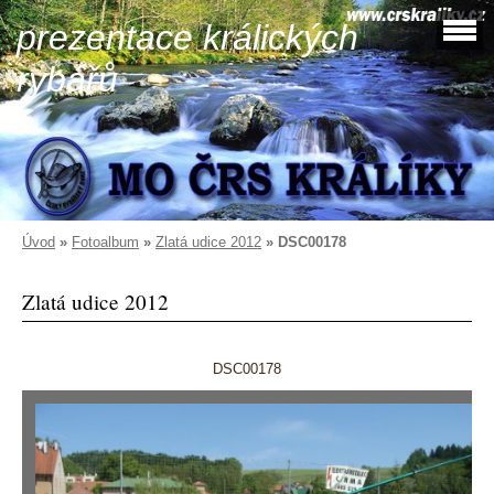
prezentace králických
rybářů
Úvod
»
Fotoalbum
»
Zlatá udice 2012
»
DSC00178
Zlatá udice 2012
DSC00178