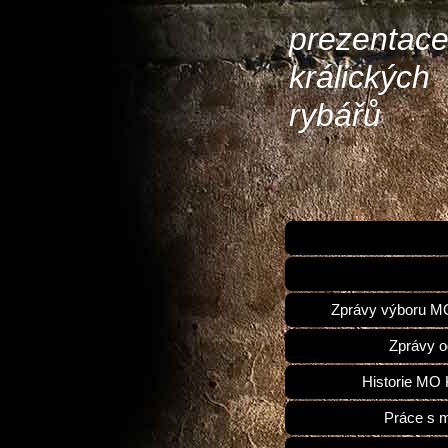
prezentac
králických
rybářů
Zprávy výboru 
Zprávy o
Historie MO 
Práce s 