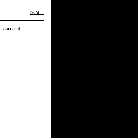
Další →
 vteřinách)