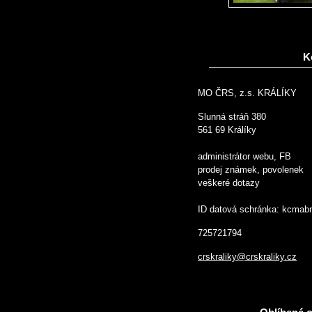
K
MO ČRS, z.s. KRÁLÍKY
Slunná stráň 380
561 69 Králíky
administrátor webu, FB
prodej známek, povolenek
veškeré dotazy
ID datová schránka: kcmab
725721794
crskraliky@crskraliky.cz