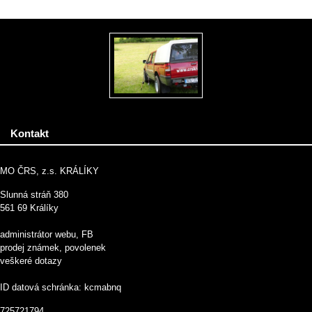
Kontakt
MO ČRS, z.s. KRÁLÍKY
Slunná stráň 380
561 69 Králíky
administrátor webu, FB
prodej známek, povolenek
veškeré dotazy
ID datová schránka: kcmabnq
725721794