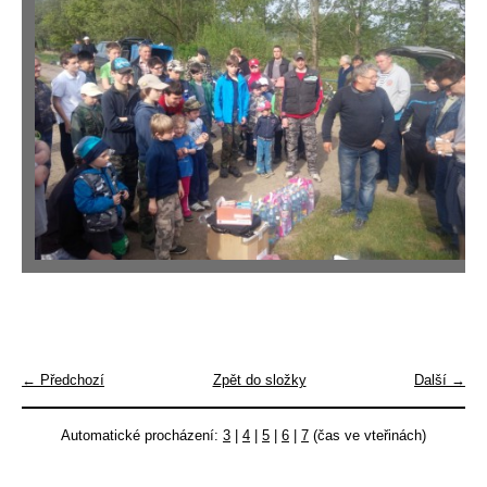
← Předchozí
Zpět do složky
Další →
Automatické procházení:
3
|
4
|
5
|
6
|
7
(čas ve vteřinách)