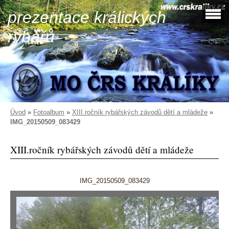
prezentace králických
rybářů
Úvod
»
Fotoalbum
»
XIII.ročník rybářských závodů dětí a mládeže
»
IMG_20150509_083429
XIII.ročník rybářských závodů dětí a mládeže
IMG_20150509_083429