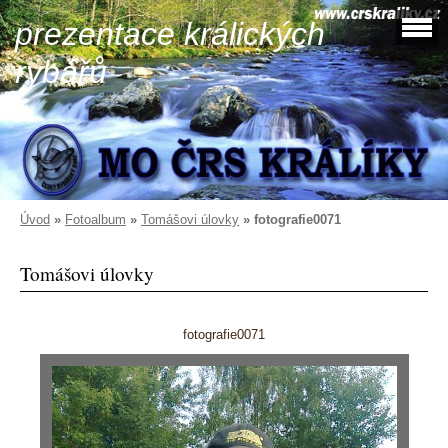
prezentace králických
rybářů
Úvod
»
Fotoalbum
»
Tomášovi úlovky
»
fotografie0071
Tomášovi úlovky
fotografie0071