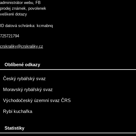
administrátor webu, FB
prodej známek, povolenek
veškeré dotazy
ID datová schránka: kcmabnq
725721794
crskraliky@crskraliky.cz
Oblíbené odkazy
Český rybářský svaz
Moravský rybářský svaz
Východočeský územní svaz ČRS
Rybí kuchařka
Statistiky