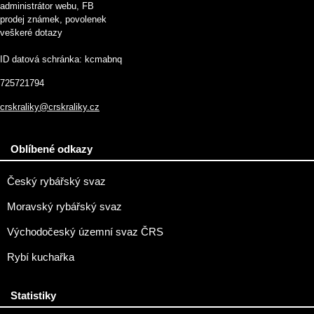
administrátor webu, FB
prodej známek, povolenek
veškeré dotazy
ID datová schránka: kcmabnq
725721794
crskraliky@crskraliky.cz
Oblíbené odkazy
Český rybářský svaz
Moravský rybářský svaz
Východočeský územní svaz ČRS
Rybí kuchařka
Statistiky