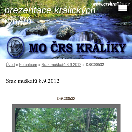
prezentace králických
rybářů
Úvod
»
Fotoalbum
»
Sraz muškařů 8.9.2012
»
DSC00532
Sraz muškařů 8.9.2012
DSC00532