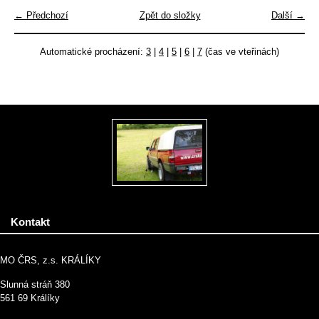
← Předchozí
Zpět do složky
Další →
Automatické procházení:
3
|
4
|
5
|
6
|
7
(čas ve vteřinách)
Kontakt
MO ČRS, z.s. KRÁLÍKY
Slunná stráň 380
561 69 Králíky