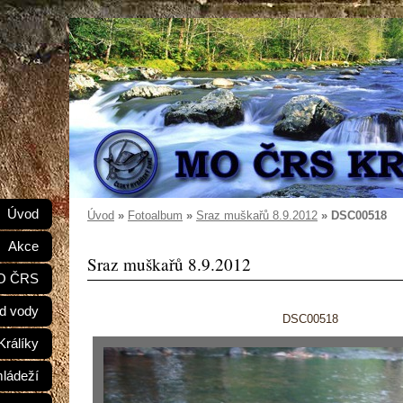
e
Úvod
Úvod
»
Fotoalbum
»
Sraz muškařů 8.9.2012
»
DSC00518
Akce
Sraz muškařů 8.9.2012
MO ČRS
d vody
DSC00518
Králíky
mládeží