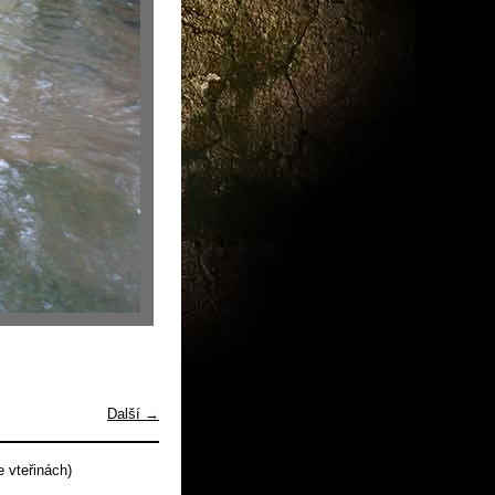
Další →
 vteřinách)