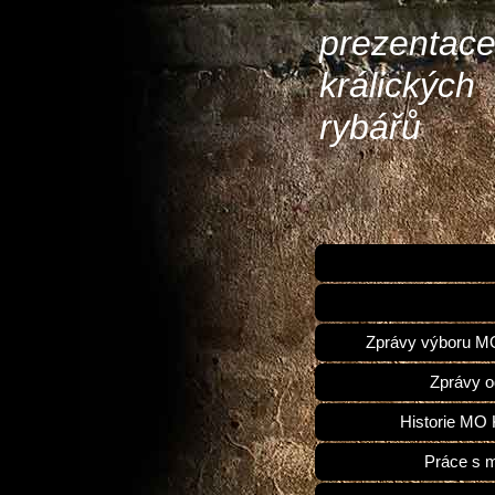
prezentac
králických
rybářů
Zprávy výboru 
Zprávy o
Historie MO 
Práce s 