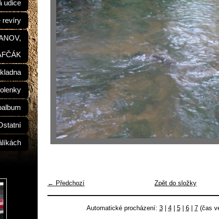
á udice
 revíry
ŠANOV,
AFČÁK
kladna
olenky
oalbum
Ostatní
álíkách
← Předchozí
Zpět do složky
Automatické procházení:
3
|
4
|
5
|
6
|
7
(čas ve