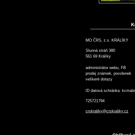
K
MO ČRS, z.s. KRÁLÍKY
Slunná stráň 380
561 69 Králíky
administrátor webu, FB
prodej známek, povolenek
veškeré dotazy
ID datová schránka: kcmab
725721794
crskraliky@crskraliky.cz