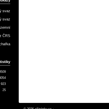
odkazy
ý svaz
ý svaz
územní
z ČRS
chařka
tistiky
8509
4054
923
25
© 2026 eStránky.cz