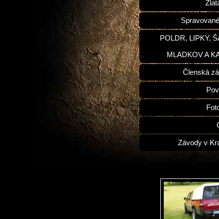
Zlat
Spravované
POLDR, LIPKY, 
MLADKOV A K
Členská zá
Pov
Fot
Závody v Kr