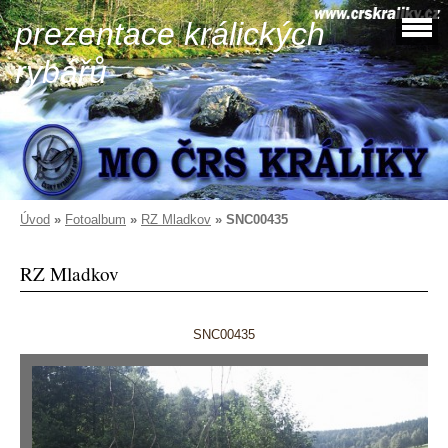
prezentace králických
rybářů
Úvod
»
Fotoalbum
»
RZ Mladkov
»
SNC00435
RZ Mladkov
SNC00435