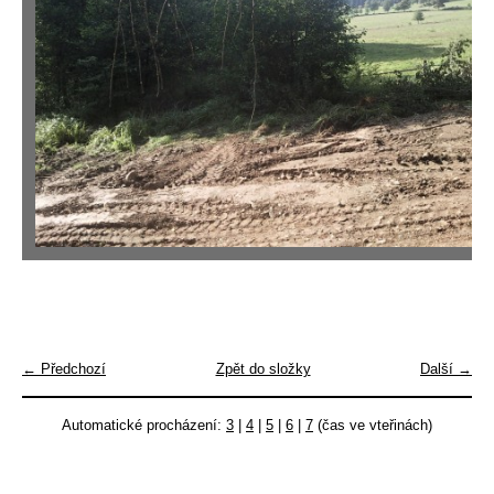
← Předchozí
Zpět do složky
Další →
Automatické procházení:
3
|
4
|
5
|
6
|
7
(čas ve vteřinách)