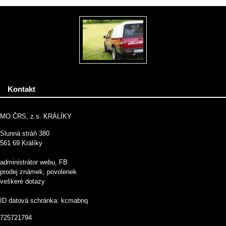
Kontakt
MO ČRS, z.s. KRÁLÍKY
Slunná stráň 380
561 69 Králíky
administrátor webu, FB
prodej známek, povolenek
veškeré dotazy
ID datová schránka: kcmabnq
725721794