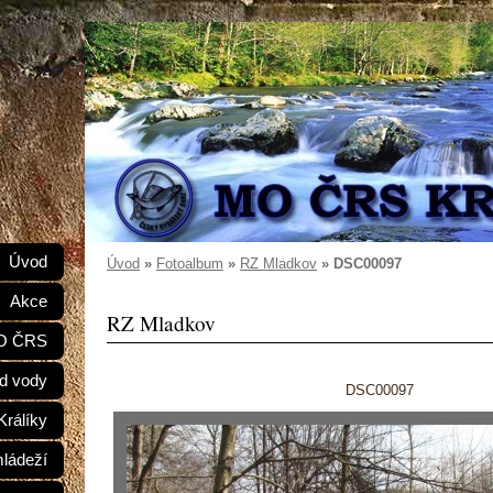
e
Úvod
Úvod
»
Fotoalbum
»
RZ Mladkov
»
DSC00097
Akce
RZ Mladkov
MO ČRS
d vody
DSC00097
Králíky
mládeží