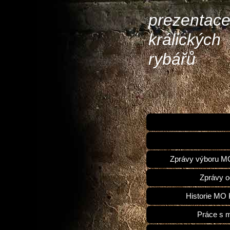
prezentac
králických
rybářů
Zprávy výboru 
Zprávy o
Historie MO 
Práce s 