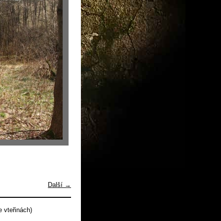
Další →
 vteřinách)