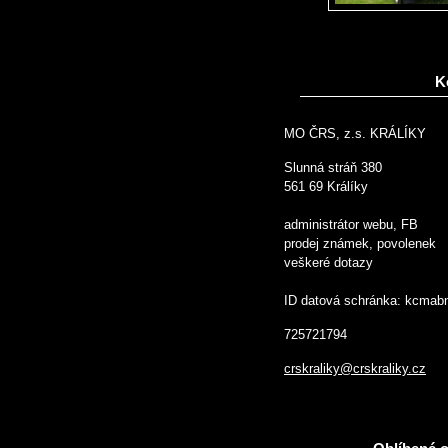
K
MO ČRS, z.s. KRÁLÍKY
Slunná stráň 380
561 69 Králíky
administrátor webu, FB
prodej známek, povolenek
veškeré dotazy
ID datová schránka: kcmab
725721794
crskraliky@crskraliky.cz