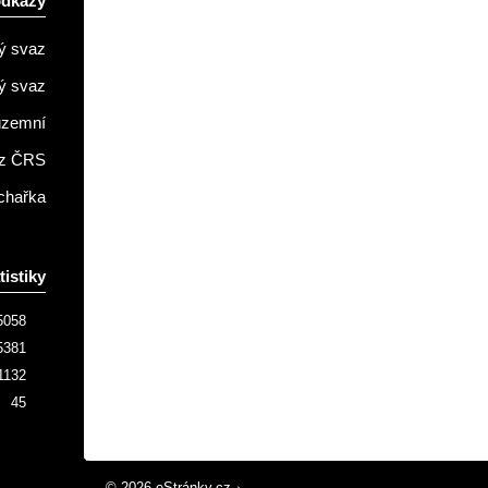
odkazy
ý svaz
ý svaz
územní
z ČRS
chařka
tistiky
5058
5381
1132
45
© 2026 eStránky.cz