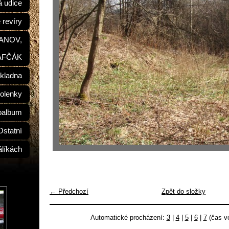
á udice
 revíry
ŠANOV,
AFČÁK
kladna
olenky
oalbum
Ostatní
álíkách
← Předchozí
Zpět do složky
Automatické procházení:
3
|
4
|
5
|
6
|
7
(čas ve