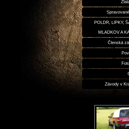
Zlat
Spravované
POLDR, LIPKY, 
MLADKOV A K
Členská zá
Pov
Fot
Závody v Kr