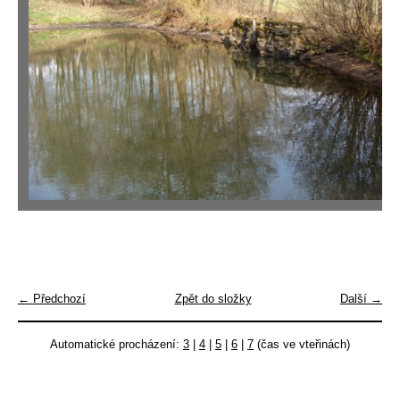
← Předchozí
Zpět do složky
Další →
Automatické procházení:
3
|
4
|
5
|
6
|
7
(čas ve vteřinách)