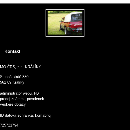
Kontakt
MO ČRS, z.s. KRÁLÍKY
Slunná stráň 380
561 69 Králíky
administrátor webu, FB
prodej známek, povolenek
veškeré dotazy
ID datová schránka: kcmabnq
725721794