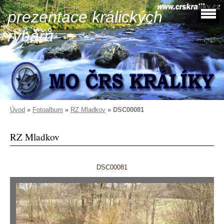
prezentace králických
rybářů
Úvod
»
Fotoalbum
»
RZ Mladkov
»
DSC00081
RZ Mladkov
DSC00081