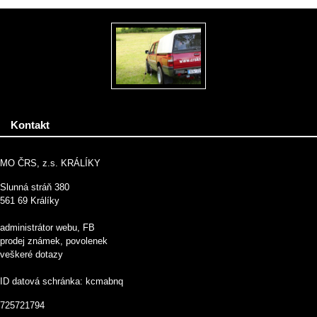
Kontakt
MO ČRS, z.s. KRÁLÍKY
Slunná stráň 380
561 69 Králíky
administrátor webu, FB
prodej známek, povolenek
veškeré dotazy
ID datová schránka: kcmabnq
725721794