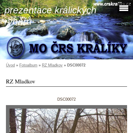
prezentace králických
rybářů
Úvod
»
Fotoalbum
»
RZ Mladkov
»
DSC00072
RZ Mladkov
DSC00072