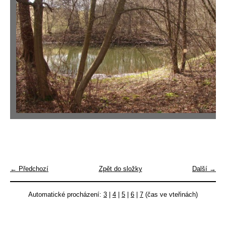
← Předchozí
Zpět do složky
Další →
Automatické procházení:
3
|
4
|
5
|
6
|
7
(čas ve vteřinách)