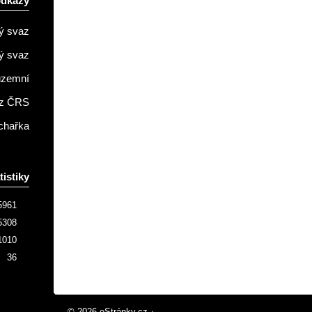
odkazy
ý svaz
ý svaz
územní
z ČRS
chařka
tistiky
5961
5308
1010
36
© 2026 eStránky.cz