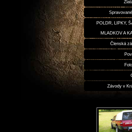
Zlat
Spravované
POLDR, LIPKY, 
MLADKOV A K
Členská zá
Pov
Fot
Závody v Kr