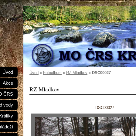
e
Úvod
Úvod
»
Fotoalbum
»
RZ Mladkov
»
DSC00027
Akce
RZ Mladkov
MO ČRS
d vody
DSC00027
Králíky
mládeží