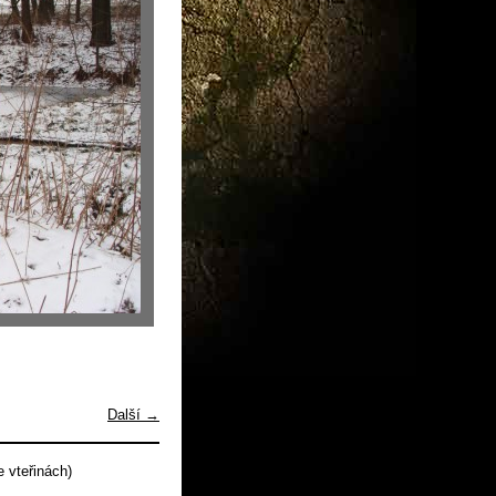
Další →
 vteřinách)