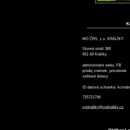
K
MO ČRS, z.s. KRÁLÍKY
Slunná stráň 380
561 69 Králíky
administrátor webu, FB
prodej známek, povolenek
veškeré dotazy
ID datová schránka: kcmab
725721794
crskraliky@crskraliky.cz