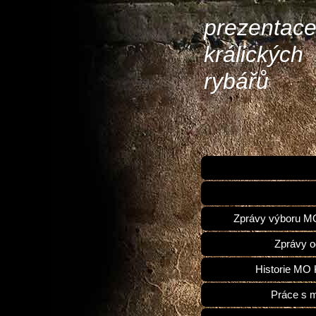
prezentac
králických
rybářů
Zprávy výboru 
Zprávy o
Historie MO 
Práce s 