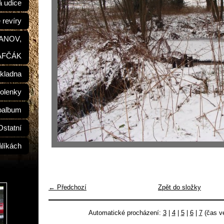
á udice
 revíry
ŠANOV,
AFČÁK
kladna
olenky
oalbum
Ostatní
álíkách
← Předchozí
Zpět do složky
Automatické procházení:
3
|
4
|
5
|
6
|
7
(čas ve