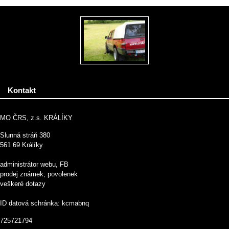
Kontakt
MO ČRS, z.s. KRÁLÍKY
Slunná stráň 380
561 69 Králíky
administrátor webu, FB
prodej známek, povolenek
veškeré dotazy
ID datová schránka: kcmabnq
725721794