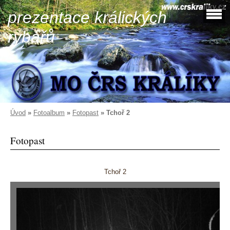
prezentace králických
rybářů
Úvod
»
Fotoalbum
»
Fotopast
»
Tchoř 2
Fotopast
Tchoř 2