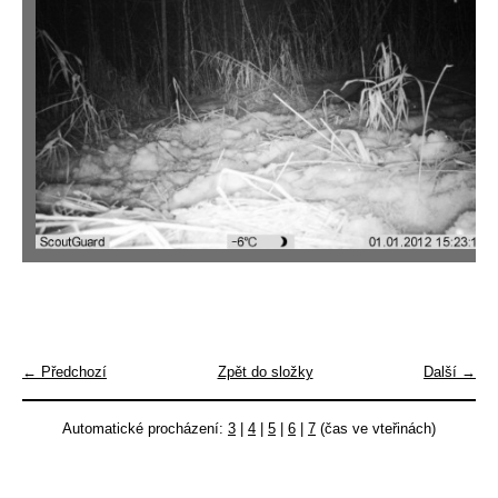
← Předchozí
Zpět do složky
Další →
Automatické procházení:
3
|
4
|
5
|
6
|
7
(čas ve vteřinách)