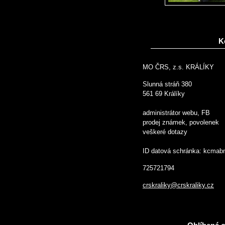
K
MO ČRS, z.s. KRÁLÍKY
Slunná stráň 380
561 69 Králíky
administrátor webu, FB
prodej známek, povolenek
veškeré dotazy
ID datová schránka: kcmab
725721794
crskraliky@crskraliky.cz