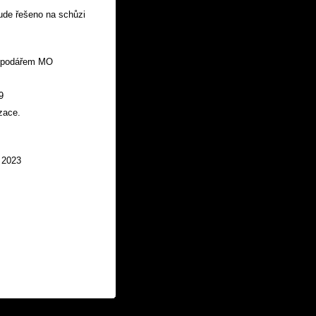
ude řešeno na schůzi
ospodářem MO
9
zace.
 2023