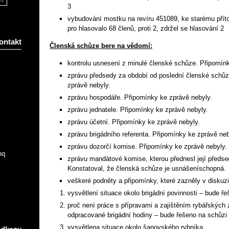
3
vybudování mostku na revíru 451089, ke starému přít
pro hlasovalo 68 členů, proti 2, zdržel se hlasování 2
ontakt
Členská schůze bere na vědomí:
kontrolu usnesení z minulé členské schůze. Připomín
zprávu předsedy za období od poslední členské schůz
zprávě nebyly
.
zprávu hospodáře. Připomínky ke zprávě nebyly.
zprávu jednatele. Připomínky ke zprávě nebyly.
zprávu účetní. Připomínky ke zprávě nebyly.
zprávu brigádního referenta. Připomínky ke zprávě neb
zprávu dozorčí komise. Připomínky ke zprávě nebyly.
nq
zprávu mandátové komise, kterou přednesl její předse
Konstatoval, že členská schůze je usnášeníschopná.
veškeré podněty a připomínky, které zazněly v diskuzi
vysvětlení situace okolo brigádní povinnosti – bude ř
proč není práce s přípravami a zajištěním rybářských
odpracované brigádní hodiny – bude řešeno na schůzi
vysvětlena situace okolo šanovského rybníka