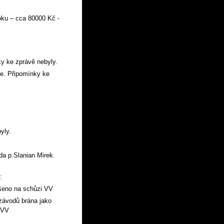
oku – cca 80000 Kč -
ky ke zprávě nebyly
.
e. Připomínky ke
yly.
da p.Slanian Mirek.
:
ešeno na schůzi VV
 závodů brána jako
 VV