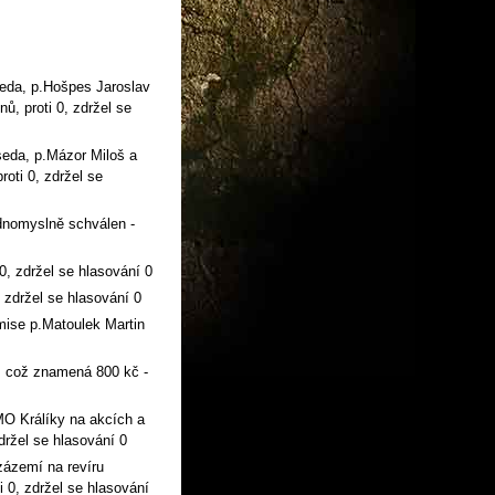
seda, p.Hošpes Jaroslav
ů, proti 0, zdržel se
seda, p.Mázor Miloš a
roti 0, zdržel se
dnomyslně schválen -
 0, zdržel se hlasování 0
, zdržel se hlasování 0
mise p.Matoulek Martin
n, což znamená 800 kč -
MO Králíky na akcích a
zdržel se hlasování 0
zázemí na revíru
i 0, zdržel se hlasování