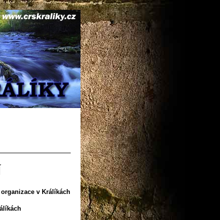
Í
 organizace v Králíkách
álíkách