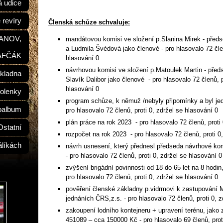
á udice
 revíry
Členská schůze schvaluje:
ŠANOV,
mandátovou komisi ve složení p.Slanina Mirek - před
a Ludmila Švédová jako členové - pro hlasovalo 72 člen
AFČÁK
hlasování 0
návrhovou komisi ve složení p.Matoulek Martin - před
kladna
Slavík Dalibor jako členové - pro hlasovalo 72 členů, p
hlasování 0
olenky
program schůze, k němuž /nebyly připomínky a byl je
oalbum
pro hlasovalo 72 členů, proti 0, zdržel se hlasování 0
plán práce na rok 2023 - pro hlasovalo 72 členů, proti
Ostatní
rozpočet na rok 2023 - pro hlasovalo 72 členů, proti 0
álíkách
návrh usnesení, který přednesl předseda návrhové ko
- pro hlasovalo 72 členů, proti 0, zdržel se hlasování 0
zvýšení brigádní povinnosti od 18 do 65 let na 8 hodi
pro hlasovalo 72 členů, proti 0, zdržel se hlasování 0
pověření členské základny p.vidrmovi k zastupování 
jednáních ČRS,z.s. - pro hlasovalo 72 členů, proti 0, 
zakoupení lodního kontejneru + upravení terénu, jako 
451089 – cca 150000 Kč - pro hlasovalo 69 členů, prot