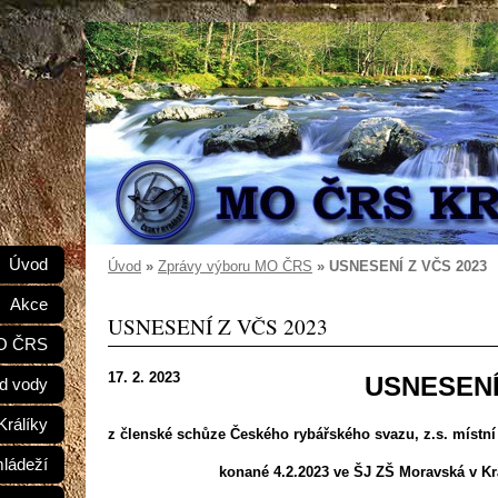
e
Úvod
Úvod
»
Zprávy výboru MO ČRS
»
USNESENÍ Z VČS 2023
Akce
USNESENÍ Z VČS 2023
MO ČRS
17. 2. 2023
USNESEN
d vody
Králíky
z členské schůze Českého rybářského svazu, z.s. místní
mládeží
konané 4.2.2023 ve ŠJ ZŠ Moravská v Kr