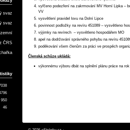
odkazy
vyřčeno podezření na zakrmování MV Horní Lipka – b
VV
ý svaz
vysvětlení pravidel lovu na Dolní Lipce
ý svaz
povinnost podložky na revíru 451089 – vysvětleno h
výjimky na revírech – vysvětleno hospodářem MO
územní
apel na dodržování správného pohybu na revíru 45108
z ČRS
poděkování všem členům za práci ve prospěch organi
chařka
Členská schůze ukládá:
výkonnému výboru dbát na splnění plánu práce na rok
tistiky
7038
4796
950
46
© 2026 eStránky.cz