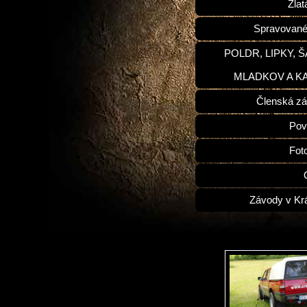
Zlat
Spravované
POLDR, LIPKY, 
MLADKOV A K
Členská zá
Pov
Fot
Závody v Kr