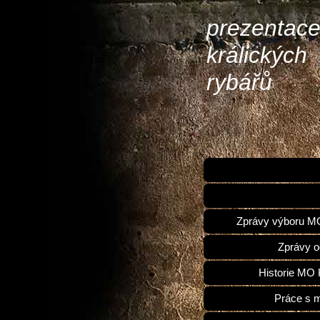
prezentac
králických
rybářů
Zprávy výboru 
Zprávy o
Historie MO 
Práce s 