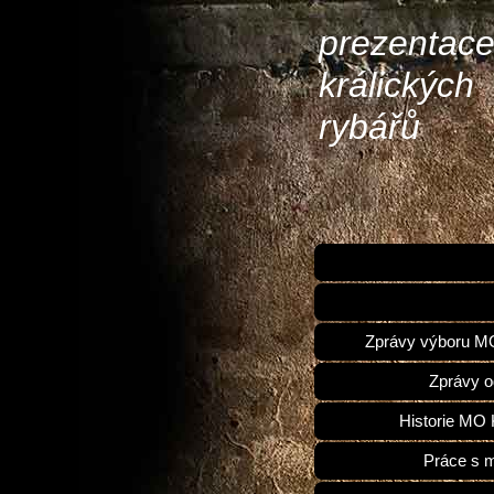
prezentac
králických
rybářů
Zprávy výboru 
Zprávy o
Historie MO 
Práce s 