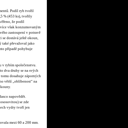
ntů. Podíl ryb tvořil
 % (453 ks), tvořily
věřeno, že podíl
Nejvíce však konzumovaným
ového zastoupení v potravě
i se dostává ještě okoun,
ý také převažoval jako
mto případě pohybuje
u v rybím společenstvu.
ito dva druhy se na svých
ti tomu dosahuje záporných
eho větší „oblíbenost“ na
okouny.
dasco napovědět.
lososovitou) se zde
ech vydry tvoří jen
bovala mezi 60 a 200 mm.