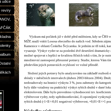
á udice
 revíry
ŠANOV,
AFČÁK
kladna
Výzkum má počátek již v době před miléniem, kdy se ČRS v
MŽP, snaží vrátit Lososa obecného do našich vod. Středem zájmu 
olenky
Kamenice v oblasti Českého Švýcarska. Je jedním ze tří toků, k
vysazuje. Výskyt vyder se za poslední dvě desetiletí dramaticky z
oalbum
možné spojovat s lepšící se kvalitou říčních toků s tím, že je nu
množstevní zastoupení přirozené potravy. Studie, kterou Vám tím
Ostatní
především jejich potravních zvyklostí ve volné přírodě.
álíkách
Složení jejich potravy bylo analyzováno na základě rozborů e
sbíraly v měsíčních intervalech (duben 2003-březen 2004). Dru
nedosahovaly na hranici výskytu 3 %, jsou zahrnuty do kategori
byly dále vztaženy na praktický výskyt rybích druhů v dané lokal
elektrolovem. Dále bylo provedeno vyhodnocení tzv. koeficientu
výběrovost vydry, tedy upřednostňování, či opomíjení vyskytují
rybích druhů (-1<E<-0,01 negativní výběrovost, +0,01<E<+1 poz