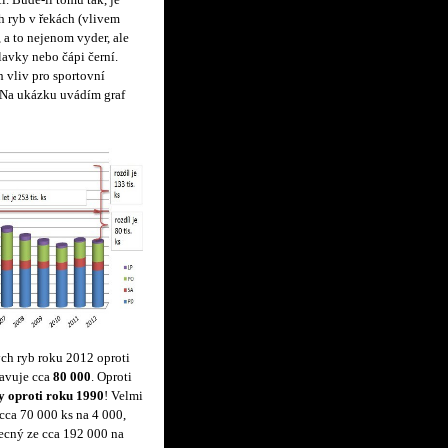
. Bude-li tomu tak, je
h ryb v řekách (vlivem
a to nejenom vyder, ale
lavky nebo čápi černí.
vliv pro sportovní
 Na ukázku uvádím graf
ých ryb roku 2012 oproti
avuje cca
80 000
. Oproti
dy oproti roku 1990
! Velmi
 cca 70 000 ks na 4 000,
ecný ze cca 192 000 na