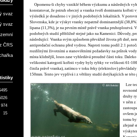
odkazy
Opomenu-li chyby vzniklé během výzkumu a následných vyho
konstatovat, že pstruh obecný a vranka tvoří dominantu kořisti 
ý svaz
výsledků je dosaženo i v jiných podobných lokalitách. V porov
Slovenska, kde je výskyt vranky nepatrně dominantnější (38,8%)
ý svaz
lipana (11,3%), je na prvním místě právě vranka pruhoploutvá. 
podobných studií přibližně stejné jako na Kamenici. Důvody, pro
územní
následující: Vranka svým způsobem převážně života při dně, ne
z ČRS
antipredační ochranu před vydrou. Naproti tomu podíl 2:1 potočá
rozdílnými životními a stanovištními požadavky na průtok vody
chařka
místa klidnější, losos zase vyhledává proudné části toku. Dalek
velikostní kategorií kořisti vydry byly rybky ve velikosti 61-1
činila právě vranka), zatímco v toku řeky (elektrolov) převládaly
150mm. Tento jev vyplívá i z většiny studií dotýkajících se této
tistiky
Lze ted
6495
rovnomě
druhy ry
5026
v něm z 
974
zastoup
15
ovšem je
tomu byl
zřejmě s
výskyte