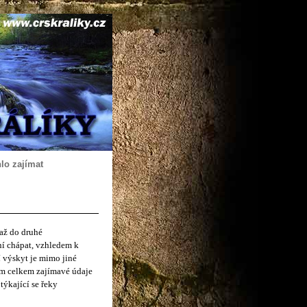
lo zajímat
 až do druhé
ní chápat, vzhledem k
 výskyt je mimo jiné
em celkem zajímavé údaje
týkající se řeky