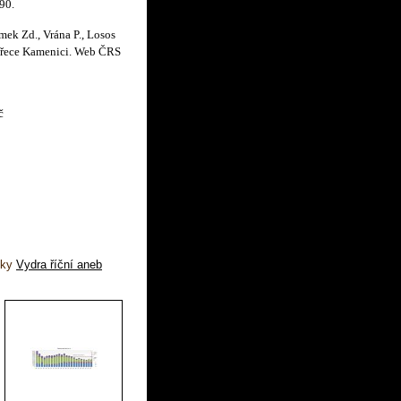
90.
mek Zd., Vrána P., Losos
 řece Kamenici
. Web ČRS
č
ožky
Vydra říční aneb