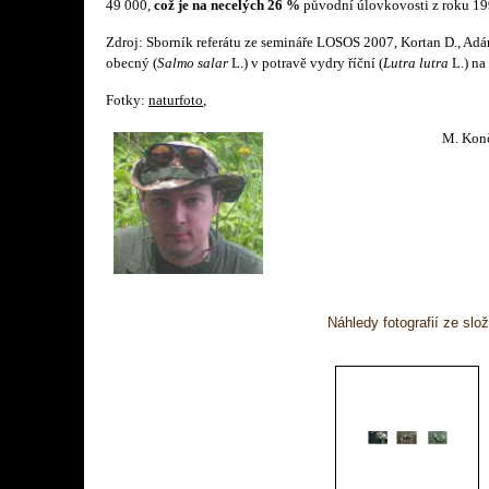
49 000,
což je na necelých 26 %
původní úlovkovosti z roku 19
Zdroj: Sborník referátu ze semináře LOSOS 2007, Kortan D., Adá
obecný (
Salmo salar
L.) v potravě vydry říční (
Lutra lutra
L.) na
Fotky:
naturfoto
,
M. Kon
Náhledy fotografií ze sl