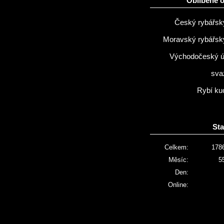
Oblíbené 
Český rybářsk
Moravský rybářsk
Východočeský 
sva
Rybí ku
Sta
Celkem:
178
Měsíc:
5
Den:
Online: