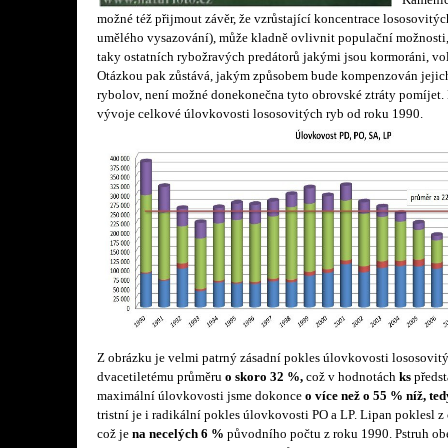
Kamenici
možné též přijmout závěr, že vzrůstající koncentrace lososovitýc
umělého vysazování), může kladně ovlivnit populační možnosti, 
taky ostatních rybožravých predátorů jakými jsou kormoráni, vo
Otázkou pak zůstává, jakým způsobem bude kompenzován jejich 
rybolov, není možné donekonečna tyto obrovské ztráty pomíjet.
vývoje celkové úlovkovosti lososovitých ryb od roku 1990.
Z obrázku je velmi patrný zásadní pokles úlovkovosti lososovit
dvacetiletému průměru
o skoro 32 %,
což v hodnotách
ks
předst
maximální úlovkovosti jsme dokonce
o více než o 55 % níž, te
tristní je i radikální pokles úlovkovosti PO a LP. Lipan poklesl z
což je
na
necelých 6 %
původního počtu z roku 1990. Pstruh ob