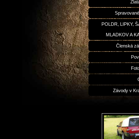
Zlat
Spravované
POLDR, LIPKY, 
MLADKOV A K
Členská zá
Pov
Fot
Závody v Kr