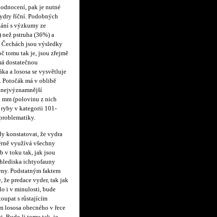
dnocení, pak je nutné
vydry říční. Podobných
nání s výzkumy ze
 než pstruha (36%) a
V Čechách jsou výsledky
č tomu tak je, jsou zřejmě
má dostatečnou
ka a lososa se vysvětluje
. Potočák má v oblibě
o nejvýznamnější
00 mm (polovinu z nich
 ryby v kategorii 101-
 problematiky.
y konstatovat, že vydra
rně využívá všechny
b v toku tak, jak jsou
hlediska ichtyofauny
eny. Podstatným faktem
, že predace vyder, tak jak
o i v minulosti, bude
toupat s růstajícím
m lososa obecného v řece