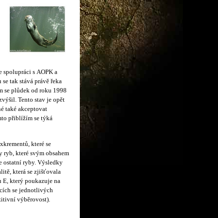
e spolupráci s AOPK a
se tak stává právě řeka
am se plůdek od roku 1998
výšil. Tento stav je opět
tné také akceptovat
to přiblížím se týká
xkrementů, které se
hy ryb, které svým obsahem
e ostatní ryby. Výsledky
itě, která se zjišťovala
 E, který poukazuje na
cích se jednotlivých
itivní výběrovost).