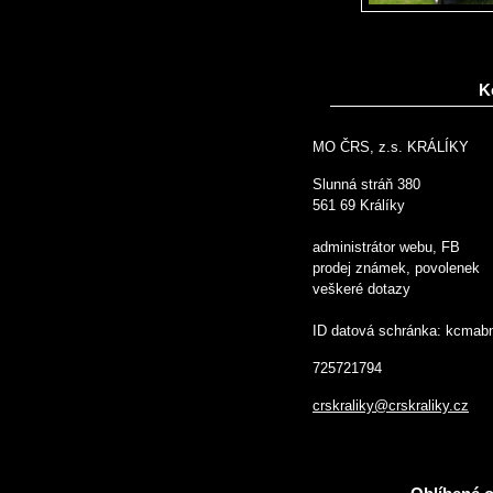
K
MO ČRS, z.s. KRÁLÍKY
Slunná stráň 380
561 69 Králíky
administrátor webu, FB
prodej známek, povolenek
veškeré dotazy
ID datová schránka: kcmab
725721794
crskraliky@crskraliky.cz