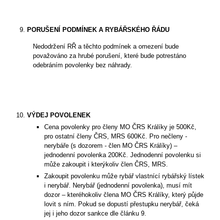
PORUŠENÍ PODMÍNEK A RYBÁŘSKÉHO ŘÁDU
Nedodržení RŘ a těchto podmínek a omezení bude
považováno za hrubé porušení, které bude potrestáno
odebráním povolenky bez náhrady.
VÝDEJ POVOLENEK
Cena povolenky pro členy MO ČRS Králíky je 500Kč,
pro ostatní členy ČRS, MRS 600Kč. Pro nečleny -
nerybáře (s dozorem - člen MO ČRS Králíky) –
jednodenní povolenka 200Kč. Jednodenní povolenku si
může zakoupit i kterýkoliv člen ČRS, MRS.
Zakoupit povolenku může rybář vlastnící rybářský lístek
i nerybář. Nerybář (jednodenní povolenka), musí mít
dozor – kteréhokoliv člena MO ČRS Králíky, který půjde
lovit s ním. Pokud se dopustí přestupku nerybář, čeká
jej i jeho dozor sankce dle článku 9.