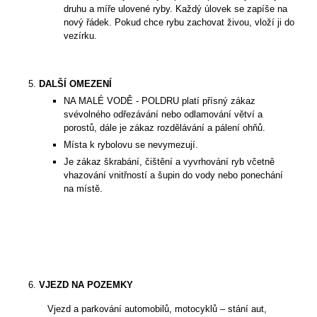
druhu a míře ulovené ryby. Každý úlovek se zapíše na
nový řádek. Pokud chce rybu zachovat živou, vloží ji do
vezírku.
DALŠÍ OMEZENÍ
NA MALÉ VODĚ - POLDRU platí přísný zákaz
svévolného odřezávání nebo odlamování větví a
porostů, dále je zákaz rozdělávání a pálení ohňů.
Místa k rybolovu se nevymezují.
Je zákaz škrabání, čištění a vyvrhování ryb včetně
vhazování vnitřností a šupin do vody nebo ponechání
na místě.
VJEZD NA POZEMKY
Vjezd a parkování automobilů, motocyklů – stání aut,