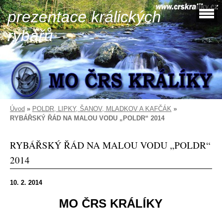
prezentace králických
rybářů
Úvod
»
POLDR, LIPKY, ŠANOV, MLADKOV A KAFČÁK
»
RYBÁŘSKÝ ŘÁD NA MALOU VODU „POLDR“ 2014
RYBÁŘSKÝ ŘÁD NA MALOU VODU „POLDR“
2014
10. 2. 2014
MO ČRS KRÁLÍKY