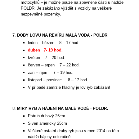
motocyklů – je možné pouze na zpevněné části u nádrže
POLDR. Je zakázáno vjíždět s vozidly na veškeré
nezpevněné pozemky.
DOBY LOVU NA REVÍRU MALÁ VODA - POLDR
leden – březen
8 – 17 hod.
duben 7- 19 hod.
květen
7 – 20 hod.
červen – srpen
7 – 22 hod.
září – říjen
7 – 19 hod.
listopad – prosinec
8 – 17 hod.
V případě zamrzlé hladiny je lov ryb zakázán!
MÍRY RYB A HÁJENÍ NA MALÉ VODĚ - POLDR:
Pstruh duhový 25cm
Siven americký 25cm
Veškeré ostatní druhy ryb jsou v roce 2014 na této
nádrži hájeny celoročně