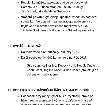
Povolenku můžete zakoupit u výdejce povolenek:
Darebný Jiří, Slunná stráň 380, 56169 Králíky,
725721794, jirka.darebny@tiscali.cz
Vrácení povolenky:
výdejci (postačí vhodit do poštovní
schránky). Ve vlastním zájmu vracejte povolenky co
nejdříve po ulovení povoleného množství ryb. Na
základě úlovkovosti budou ryby průběžně vysazovány.
RYBÁŘSKÁ STRÁŽ
Na malé vodě platí odznaky, průkazy ČRS
Další osoby oprávněné ke kontrole na POLDRU:
Girga Jan, Kellner Ivo, Kopecký Jiří, Novák Ondřej,
Cach Josef, Ing.Bc.Konč, Ullrich Josef (prokazují se
občanským průkazem)
DODATEK K RYBÁŘSKÉMU ŘÁDU NA MALOU VODU
Hospodáři a výkonný výbor MO si vyhrazují právo na
hájení revíru a omezení výkonu rybářského práva při
vysazování ryb, havarijních stavech, apod., dále na