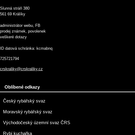
Slunná stráň 380
561 69 Králíky
administrátor webu, FB
prodej známek, povolenek
veškeré dotazy
ID datová schránka: kcmabnq
725721794
crskraliky@crskraliky.cz
Oblíbené odkazy
Český rybářský svaz
Moravský rybářský svaz
Východočeský územní svaz ČRS
Rybí kuchařka