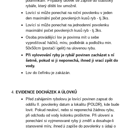
podmínkám. Případný úlovek se zapíše do statistiky
rybáře, který dítěti lov umožnil.
Lovící si může ponechat na roční povolenku v jeden
den maximální počet povolených kusů ryb - tj.3ks.
Lovící si může ponechat na jednodenní povolenku
maximální počet povolených kusů ryb - tj.3ks.
Osoba provádějící lov je povinna mít u sebe
vyprošťovač háčků, míru, podběrák a podložku min.
50x50cm (postačí igelit) na ulovenou rybu.
Při vylovování ryby je rybář povinen zacházet s ní
šetrně, pokud si ji neponechá, ihned ji vrací zpět do
vody.
Lov do čeřínku je zakázán.
EVIDENCE DOCHÁZEK A ÚLOVKŮ
Před zahájením rybolovu je lovící povinen zapsat do
oddílu II. povolenky datum a lokalitu (POLDR), kde bude
lovit. Pokud neuloví, nebo si neponechá žádnou rybu,
při odchodu od vody kolonku proškrtne. Při ulovení a
ponechání si vyjmenované ryby ji změří a dosahuje-li
stanovené míry, ihned ji zapíše do povolenky s údaji o