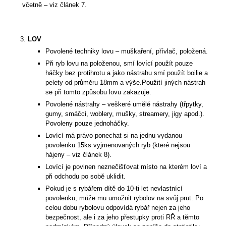
včetně – viz článek 7.
LOV
Povolené techniky lovu – muškaření, přívlač, položená.
Při ryb lovu na položenou, smí lovící použít pouze
háčky bez protihrotu a jako nástrahu smí použít boilie a
pelety od průměru 18mm a výše.Použití jiných nástrah
se při tomto způsobu lovu zakazuje.
Povolené nástrahy – veškeré umělé nástrahy (třpytky,
gumy, smáčci, woblery, mušky, streamery, jigy apod.).
Povoleny pouze jednoháčky.
Lovící má právo ponechat si na jednu vydanou
povolenku 15ks vyjmenovaných ryb (které nejsou
hájeny – viz článek 8).
Lovící je povinen neznečišťovat místo na kterém loví a
při odchodu po sobě uklidit.
Pokud je s rybářem dítě do 10-ti let nevlastnící
povolenku, může mu umožnit rybolov na svůj prut. Po
celou dobu rybolovu odpovídá rybář nejen za jeho
bezpečnost, ale i za jeho přestupky proti RŘ a těmto