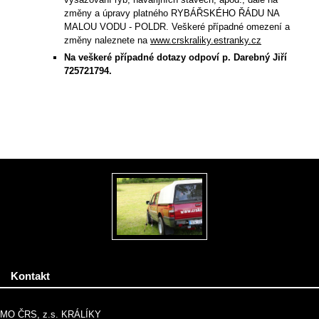
změny a úpravy platného RYBÁŘSKÉHO ŘÁDU NA
MALOU VODU - POLDR. Veškeré případné omezení a
změny naleznete na
www.crskraliky.estranky.cz
Na veškeré případné dotazy odpoví p. Darebný Jiří
725721794.
Kontakt
MO ČRS, z.s. KRÁLÍKY