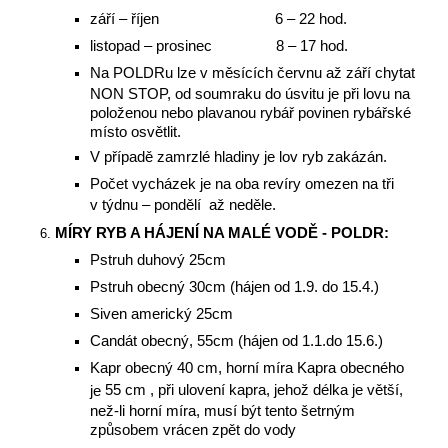
září – říjen 6 – 22 hod.
listopad – prosinec 8 – 17 hod.
Na POLDRu lze v měsících červnu až září chytat
NON STOP, od soumraku do úsvitu je při lovu na
položenou nebo plavanou rybář povinen rybářské
místo osvětlit.
V případě zamrzlé hladiny je lov ryb zakázán.
Počet vycházek je na oba revíry omezen na tři
v týdnu – pondělí až neděle.
MÍRY RYB A HÁJENÍ NA MALÉ VODĚ - POLDR:
Pstruh duhový 25cm
Pstruh obecný 30cm (hájen od 1.9. do 15.4.)
Siven americký 25cm
Candát obecný, 55cm (hájen od 1.1.do 15.6.)
Kapr obecný 40 cm, horní míra Kapra obecného
55 cm , při ulovení kapra, jehož délka je větší,
je
než-li horní míra, musí být tento šetrným
způsobem vrácen zpět do vody