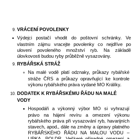
VRÁCENÍ POVOLENKY
Výdejci postačí vhodit do poštovní schránky. Ve
vlastním zájmu vracejte povolenky co nejdříve po
ulovení povoleného množství ryb. Na základě
úlovkovosti budou ryby průběžně vysazovány.
RYBÁŘSKÁ STRÁŽ
Na malé vodě platí odznaky, průkazy rybářské
stráže ČRS a průkazy opravňující ke kontrole
výkonu rybářského práva vydané MO Králíky.
DODATEK K RYBÁŘSKÉMU ŘÁDU NA MALÉ
VODY
Hospodáři a výkonný výbor MO si vyhrazují
právo na hájení revíru a omezení výkonu
rybářského práva při vysazování ryb, havarijních
stavech, apod., dále na změny a úpravy platného
RYBÁŘSKÉHO ŘÁDU NA MALOU VODU –
LIPKA, POLDR. Veškeré případné omezení a