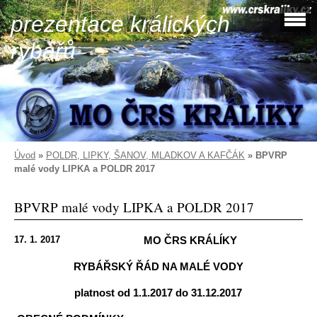
prezentace králických
rybářů
Úvod
»
POLDR, LIPKY, ŠANOV, MLADKOV A KAFČÁK
»
BPVRP
malé vody LIPKA a POLDR 2017
BPVRP malé vody LIPKA a POLDR 2017
17. 1. 2017
MO ČRS KRÁLÍKY
RYBÁŘSKÝ ŘÁD NA MALÉ VODY
platnost od 1.1.2017 do 31.12.2017