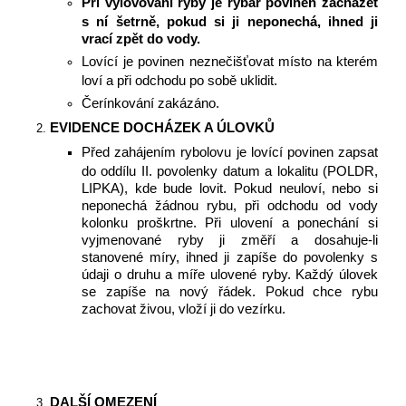
Při vylovování ryby je rybář povinen zacházet
s ní šetrně, pokud si ji neponechá, ihned ji
vrací zpět do vody.
Lovící je povinen neznečišťovat místo na kterém
loví a při odchodu po sobě uklidit.
Čerínkování zakázáno.
EVIDENCE DOCHÁZEK A ÚLOVKŮ
Před zahájením rybolovu je lovící povinen zapsat
do oddílu II. povolenky datum a lokalitu (POLDR,
LIPKA), kde bude lovit. Pokud neuloví, nebo si
neponechá žádnou rybu, při odchodu od vody
kolonku proškrtne. Při ulovení a ponechání si
vyjmenované ryby ji změří a dosahuje-li
stanovené míry, ihned ji zapíše do povolenky s
údaji o druhu a míře ulovené ryby. Každý úlovek
se zapíše na nový řádek. Pokud chce rybu
zachovat živou, vloží ji do vezírku.
DALŠÍ OMEZENÍ