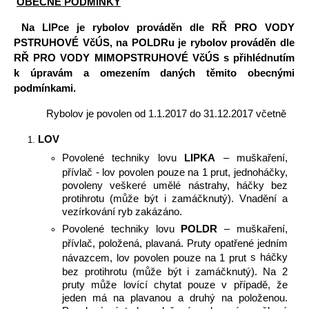
OBECNÉ PODMÍNKY
Na LIPce je rybolov prováděn dle RŘ PRO VODY
PSTRUHOVÉ VčÚS, na POLDRu je rybolov prováděn dle
RŘ PRO VODY MIMOPSTRUHOVÉ VčÚS s přihlédnutím
k úpravám a omezením daných těmito obecnými
podmínkami.
Rybolov je povolen od 1.1.2017 do 31.12.2017 včetně
LOV
Povolené techniky lovu
LIPKA
– muškaření,
přívlač - lov povolen pouze na 1 prut, jednoháčky,
povoleny veškeré umělé nástrahy, háčky bez
protihrotu (může být i zamáčknutý). Vnadění a
vezírkování ryb zakázáno.
Povolené techniky lovu
POLDR
– muškaření,
přívlač, položená, plavaná. Pruty opatřené jedním
s háčky
návazcem, lov povolen pouze na 1 prut
bez protihrotu (může být i zamáčknutý). Na 2
pruty může lovící chytat pouze v případě, že
jeden má na plavanou a druhý na položenou.