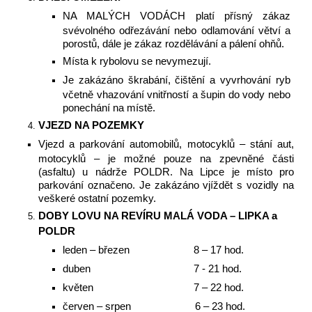
NA MALÝCH VODÁCH platí přísný zákaz
svévolného odřezávání nebo odlamování větví a
porostů, dále je zákaz rozdělávání a pálení ohňů.
Místa k rybolovu se nevymezují.
Je zakázáno škrabání, čištění a vyvrhování ryb
včetně vhazování vnitřností a šupin do vody nebo
ponechání na místě.
VJEZD NA POZEMKY
Vjezd a parkování automobilů, motocyklů – stání aut,
motocyklů – je možné pouze na zpevněné části
(asfaltu) u nádrže POLDR. Na Lipce je místo pro
parkování označeno. Je zakázáno vjíždět s vozidly na
veškeré ostatní pozemky.
DOBY LOVU NA REVÍRU MALÁ VODA – LIPKA a
POLDR
leden – březen 8 – 17 hod.
duben 7 - 21 hod.
květen 7 – 22 hod.
červen – srpen 6 – 23 hod.