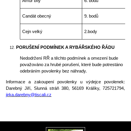
Amur bílý
6. bodů
Candát obecný
9. bodů
Cejn velký
2.body
PORUŠENÍ PODMÍNEK A RYBÁŘSKÉHO ŘÁDU
Nedodržení RŘ a těchto podmínek a omezení bude
považováno za hrubé porušení, které bude potrestáno
odebráním povolenky bez náhrady.
Informace a zakoupení povolenky u výdejce povolenek:
Darebný Jiří, Slunná stráň 380, 56169 Králíky, 725721794,
jirka.darebny@tiscali.cz