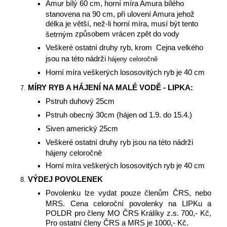
Amur bílý 60 cm, horní míra Amura bílého
stanovena na 90 cm, při ulovení Amura jehož
délka je větší, než-li horní míra, musí být tento
způsobem vrácen zpět do vody
šetrným
Veškeré ostatní druhy ryb, krom Cejna velkého
jsou na této nádrži
hájeny celoročně
Horní míra veškerých lososovitých ryb je 40 cm
MÍRY RYB A HÁJENÍ NA MALÉ VODĚ - LIPKA:
Pstruh duhový 25cm
Pstruh obecný 30cm (hájen od 1.9. do 15.4.)
Siven americký 25cm
Veškeré ostatní druhy ryb jsou na této nádrži
hájeny celoročně
Horní míra veškerých lososovitých ryb je 40 cm
VÝDEJ POVOLENEK
Povolenku lze vydat pouze členům ČRS, nebo
MRS. Cena celoroční povolenky na LIPKu a
POLDR pro členy MO ČRS Králíky z.s. 700,- Kč,
Pro ostatní členy ČRS a MRS je 1000,- Kč.