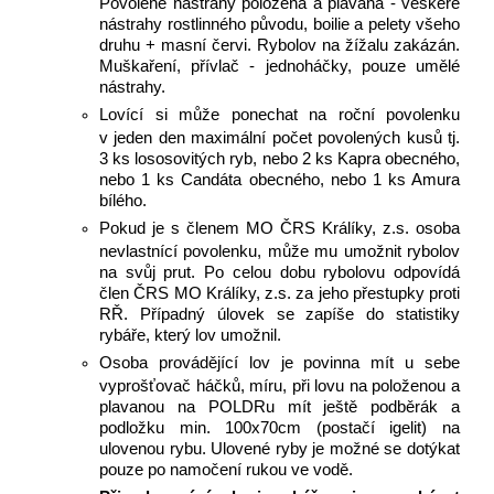
Povolené nástrahy položená a plavaná - veškeré
nástrahy rostlinného původu, boilie a pelety všeho
druhu + masní červi. Rybolov na žížalu zakázán.
Muškaření, přívlač - jednoháčky, pouze umělé
nástrahy.
Lovící si může ponechat na roční povolenku
v jeden den maximální počet povolených kusů tj.
3 ks lososovitých ryb, nebo 2 ks Kapra obecného,
nebo 1 ks Candáta obecného, nebo 1 ks Amura
bílého.
Pokud je s členem MO ČRS Králíky, z.s. osoba
nevlastnící povolenku, může mu umožnit rybolov
na svůj prut. Po celou dobu rybolovu odpovídá
člen ČRS MO Králíky, z.s. za jeho přestupky proti
RŘ. Případný úlovek se zapíše do statistiky
rybáře, který lov umožnil.
Osoba provádějící lov je povinna mít u sebe
vyprošťovač háčků, míru, při lovu na položenou a
plavanou na POLDRu mít ještě podběrák a
podložku min. 100x70cm (postačí igelit) na
ulovenou rybu. Ulovené ryby je možné se dotýkat
pouze po namočení rukou ve vodě.