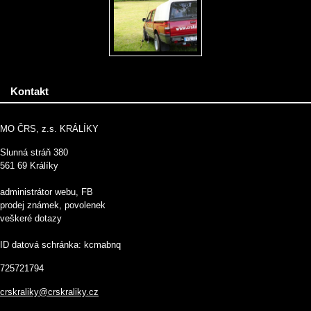
Kontakt
MO ČRS, z.s. KRÁLÍKY
Slunná stráň 380
561 69 Králíky
administrátor webu, FB
prodej známek, povolenek
veškeré dotazy
ID datová schránka: kcmabnq
725721794
crskraliky@crskraliky.cz