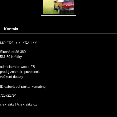
Kontakt
MO ČRS, z.s. KRÁLÍKY
Slunná stráň 380
561 69 Králíky
administrátor webu, FB
prodej známek, povolenek
veškeré dotazy
ID datová schránka: kcmabnq
725721794
crskraliky@crskraliky.cz