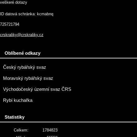
veškeré dotazy
ID datová schránka: kcmabnq
725721794
crskraliky@crskraliky.cz
Oblíbené odkazy
Český rybářský svaz
Moravský rybářský svaz
Východočeský územní svaz ČRS
Rybí kuchařka
Statistiky
Celkem:
1784823