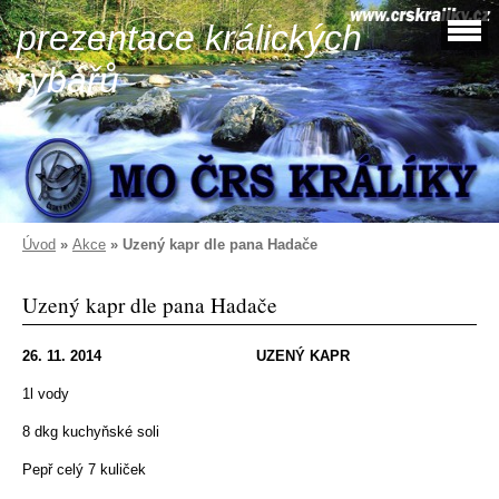
prezentace králických
rybářů
Úvod
»
Akce
»
Uzený kapr dle pana Hadače
Uzený kapr dle pana Hadače
26. 11. 2014
UZENÝ KAPR
1l vody
8 dkg kuchyňské soli
Pepř celý 7 kuliček