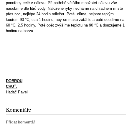
ponořeny celé v nálevu. Při potřebě většího množství nálevu vše
násobíme dle litrů vody. Naložené ryby necháme na chladném místě
přes noc, nejlépe 24 hodin odležet. Poté udíme, nejprve teplým
kouřem 90 °C, cca 1 hodinu, aby se maso zatáhlo a poté doudíme na
60 °C, 2,5 hodiny. Poté opět zvýšíme teplotu na 90 °C a douzujeme 1
hodinu na barvu.
DOBROU
CHUŤ.
Hadač Pavel
Komentáře
Přidat komentář