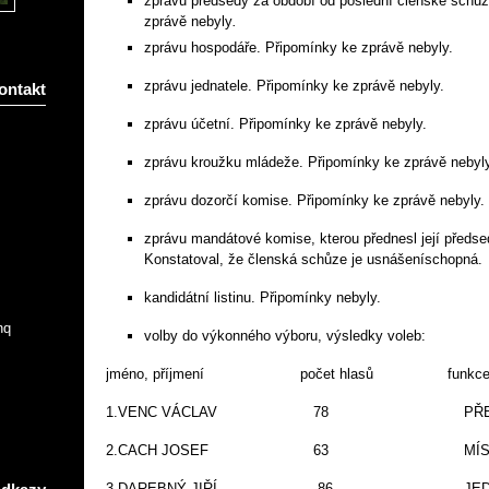
zprávu předsedy za období od poslední členské schůz
zprávě nebyly
.
zprávu hospodáře. Připomínky ke zprávě nebyly.
zprávu jednatele. Připomínky ke zprávě nebyly.
ontakt
zprávu účetní. Připomínky ke zprávě nebyly.
zprávu kroužku mládeže. Připomínky ke zprávě nebyly
zprávu dozorčí komise. Připomínky ke zprávě nebyly.
zprávu mandátové komise, kterou přednesl její pře
Konstatoval, že členská schůze je usnášeníschopná.
kandidátní listinu. Připomínky nebyly.
nq
volby do výkonného výboru,
výsledky voleb:
jméno, příjmení počet hlasů funkce 
1.VENC VÁCLAV 78 PŘED
2.CACH JOSEF 63 MÍSTOPŘ
3.DAREBNÝ JIŘÍ 86 JEDNA