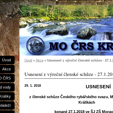
e
Úvod
Úvod
»
Akce
»
Usnesení z výroční členské schůze - 27.1.
Akce
Usnesení z výroční členské schůze - 27.1.2
MO ČRS
29. 1. 2018
USNESENÍ
d vody
Králíky
z členské schůze Českého rybářského svazu, Mí
Králíkách
mládeží
konané 27.1.2018 ve ŠJ ZŠ Mora