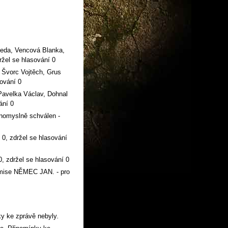
eda, Vencová Blanka,
držel se hlasování 0
Švorc Vojtěch, Grus
sování 0
Pavelka Václav, Dohnal
ání 0
dnomyslně schválen -
 0, zdržel se hlasování
0, zdržel se hlasování 0
omise NĚMEC JAN. - pro
ky ke zprávě nebyly
.