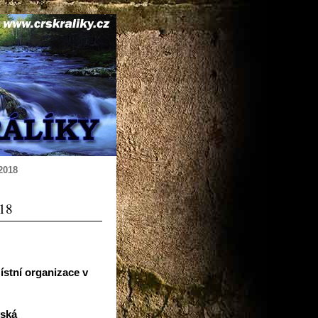
2018
018
stní organizace v
vská