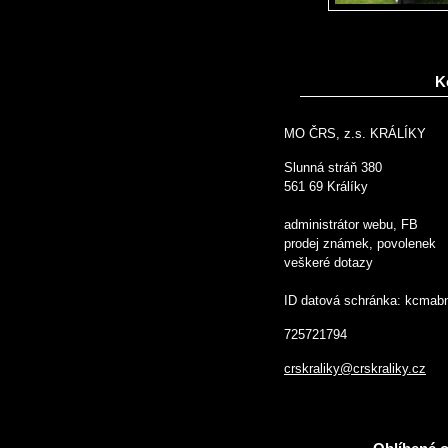
K
MO ČRS, z.s. KRÁLÍKY
Slunná stráň 380
561 69 Králíky
administrátor webu, FB
prodej známek, povolenek
veškeré dotazy
ID datová schránka: kcmab
725721794
crskraliky@crskraliky.cz