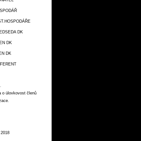
ODÁŘ
OSPODÁŘE
DA DK
 DK
 DK
ENT
.
 o úlovkovost členů
zace.
 2018