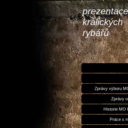
prezentac
králických
rybářů
Zprávy výboru 
Zprávy o
Historie MO 
Práce s 