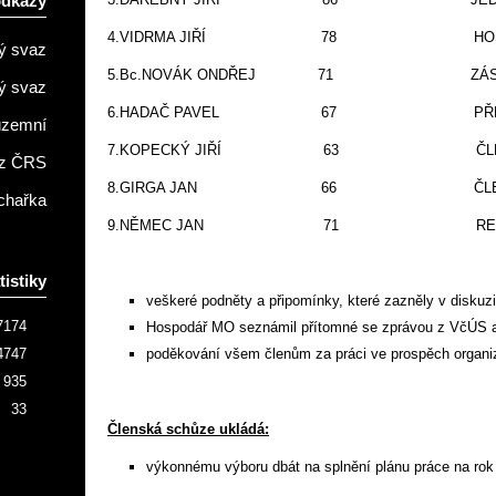
odkazy
4.VIDRMA JIŘÍ 78 HOSP
ý svaz
5.Bc.NOVÁK ONDŘEJ 71 ZÁST.H
ý svaz
6.HADAČ PAVEL 67 PŘEDSE
územní
7.KOPECKÝ JIŘÍ 63 ČLEN
z ČRS
8.GIRGA JAN 66 ČLEN
chařka
9.NĚMEC JAN 71 REFER
tistiky
veškeré podněty a připomínky, které zazněly v diskuzi
7174
Hospodář MO seznámil přítomné se zprávou z VčÚS a
4747
poděkování všem členům za práci ve prospěch organi
935
33
Členská schůze ukládá:
výkonnému výboru dbát na splnění plánu práce na rok