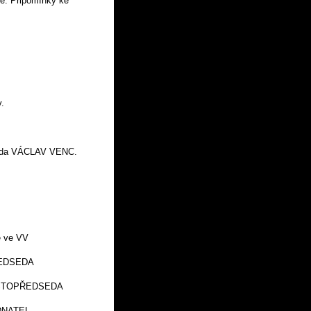
e. Připomínky ke
.
dseda VÁCLAV VENC.
ve VV
SEDA
EDSEDA
TEL