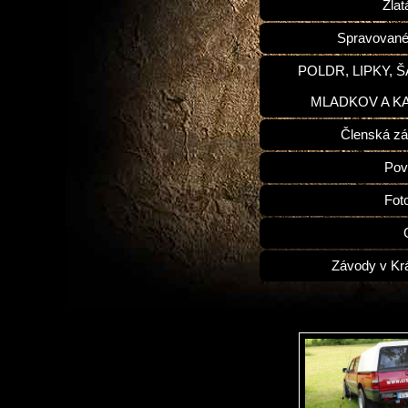
Zlat
Spravované
POLDR, LIPKY, 
MLADKOV A K
Členská zá
Pov
Fot
Závody v Kr