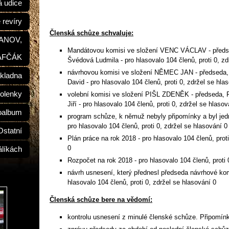
á udice
 revíry
Členská schůze schvaluje:
ŠANOV,
Mandátovou komisi ve složení VENC VÁCLAV - předs
AFČÁK
Švédová Ludmila
- pro hlasovalo 104 členů, proti 0, z
návrhovou komisi ve složení NĚMEC JAN - předseda, 
kladna
David - pro hlasovalo 104 členů, proti 0, zdržel se hla
olenky
volební komisi ve složení PIŠL ZDENĚK - předseda, 
Jiří - pro hlasovalo 104 členů, proti 0, zdržel se hlasov
oalbum
program schůze, k němuž nebyly připomínky a byl je
pro hlasovalo 104 členů, proti 0, zdržel se hlasování 0
Ostatní
Plán práce na rok 2018 - pro hlasovalo 104 členů, proti
0
álíkách
Rozpočet na rok 2018 - pro hlasovalo 104 členů, proti 
návrh usnesení, který přednesl předseda návrhové k
hlasovalo 104 členů, proti 0, zdržel se hlasování 0
Členská schůze bere na vědomí:
kontrolu usnesení z minulé členské schůze. Připomín