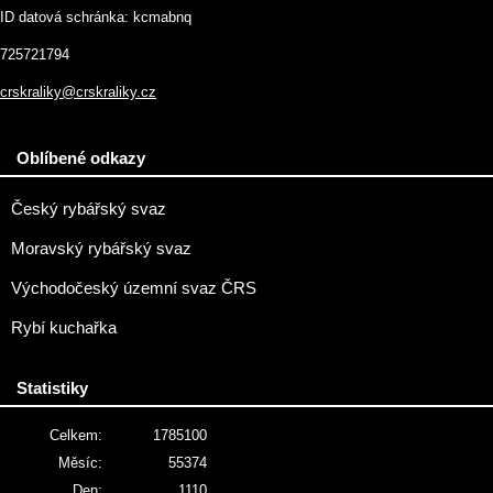
ID datová schránka: kcmabnq
725721794
crskraliky@crskraliky.cz
Oblíbené odkazy
Český rybářský svaz
Moravský rybářský svaz
Východočeský územní svaz ČRS
Rybí kuchařka
Statistiky
Celkem:
1785100
Měsíc:
55374
Den:
1110