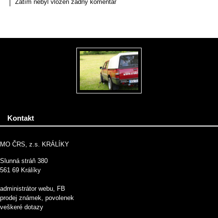
Zatím nebyl vložen žádný komentář
Kontakt
MO ČRS, z.s. KRÁLÍKY
Slunná stráň 380
561 69 Králíky
administrátor webu, FB
prodej známek, povolenek
veškeré dotazy