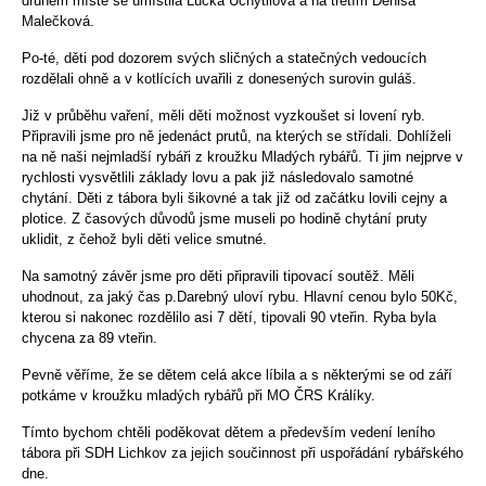
druhém místě se umístila Lucka Uchytilová a na třetím Denisa
Malečková.
Po-té, děti pod dozorem svých sličných a statečných vedoucích
rozdělali ohně a v kotlících uvařili z donesených surovin guláš.
Již v průběhu vaření, měli děti možnost vyzkoušet si lovení ryb.
Připravili jsme pro ně jedenáct prutů, na kterých se střídali. Dohlíželi
na ně naši nejmladší rybáři z kroužku Mladých rybářů. Ti jim nejprve v
rychlosti vysvětlili základy lovu a pak již následovalo samotné
chytání. Děti z tábora byli šikovné a tak již od začátku lovili cejny a
plotice. Z časových důvodů jsme museli po hodině chytání pruty
uklidit, z čehož byli děti velice smutné.
Na samotný závěr jsme pro děti připravili tipovací soutěž. Měli
uhodnout, za jaký čas p.Darebný uloví rybu. Hlavní cenou bylo 50Kč,
kterou si nakonec rozdělilo asi 7 dětí, tipovali 90 vteřin. Ryba byla
chycena za 89 vteřin.
Pevně věříme, že se dětem celá akce líbila a s některými se od září
potkáme v kroužku mladých rybářů při MO ČRS Králíky.
Tímto bychom chtěli poděkovat dětem a především vedení leního
tábora při SDH Lichkov za jejich součinnost při uspořádání rybářského
dne.