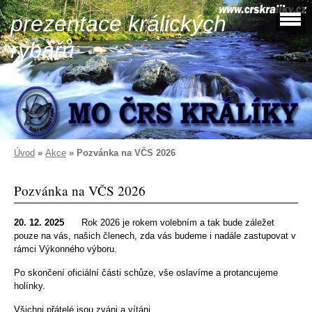
prezentace králických
rybářů
Úvod
»
Akce
»
Pozvánka na VČS 2026
Pozvánka na VČS 2026
20. 12. 2025
Rok 2026 je rokem volebním a tak bude záležet
pouze na vás, našich členech, zda vás budeme i nadále zastupovat v
rámci Výkonného výboru.
Po skončení oficiální části schůze, vše oslavíme a protancujeme
holínky.
Všichni přátelé jsou zváni a vítáni.