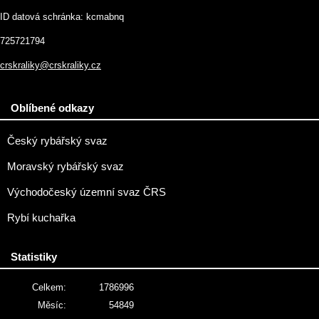
ID datová schránka: kcmabnq
725721794
crskraliky@crskraliky.cz
Oblíbené odkazy
Český rybářský svaz
Moravský rybářský svaz
Východočeský územní svaz ČRS
Rybí kuchařka
Statistiky
Celkem:
1786996
Měsíc:
54849