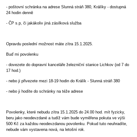
- poštovní schránka na adrese Slunná stráň 380, Králíky - dostupná
24 hodin denně
- ČP s.p, či jakákoliv jiná zásilková služba
Opravdu poslední možnost máte zítra 15.1.2025.
Buď mi povolenku
- dovezete do dopravní kanceláře železniční stanice Lichkov (od 7 do
17 hod.)
- nebo ji přivezete mezi 18-19 hodin do Králík - Slunná stráň 380
- nebo ji hodíte do schránky na téže adrese
Povolenky, které nebudu zítra 15.1.2025 do 24.00 hod. mít fyzicky,
beru jako neodevzdané a tudíž vám bude vyměřena pokuta ve výši
500 Kč za každou neodevzdanou povolenku. Pokud tuto neuhradíte,
nebude vám vystavena nová, na letošní rok.