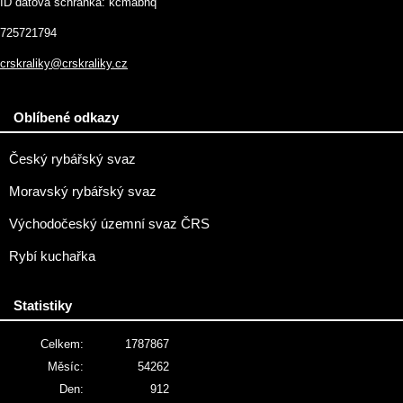
ID datová schránka: kcmabnq
725721794
crskraliky@crskraliky.cz
Oblíbené odkazy
Český rybářský svaz
Moravský rybářský svaz
Východočeský územní svaz ČRS
Rybí kuchařka
Statistiky
Celkem:
1787867
Měsíc:
54262
Den:
912