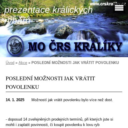
prezentace králických
rybářů
Úvod
»
Akce
»
POSLEDNÍ MOŽNOSTI JAK VRÁTIT POVOLENKU
POSLEDNÍ MOŽNOSTI JAK VRÁTIT
POVOLENKU
14. 1. 2025
Možností jak vrátit povolenku bylo více než dost.
- doposud 14 zveřejněných prodejních termínů, při kterých jste si
mohli i zaplatit povinnosti, či koupit povolenku k lovu ryb