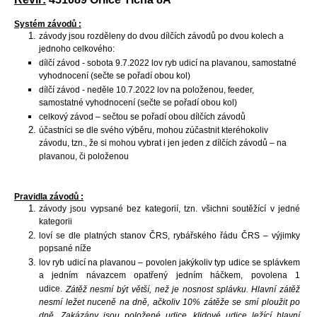
Systém závodů :
závody jsou rozděleny do dvou dílčích závodů po dvou kolech a
jednoho celkového:
dílčí závod - sobota 9.7.2022 lov ryb udicí na plavanou, samostatné
vyhodnocení (sečte se pořadí obou kol)
dílčí závod - neděle 10.7.2022 lov na položenou, feeder,
samostatné vyhodnocení (sečte se pořadí obou kol)
celkový závod – sečtou se pořadí obou dílčích závodů
účastníci se dle svého výběru, mohou zúčastnit kteréhokoliv
závodu, tzn., že si mohou vybrat i jen jeden z dílčích závodů – na
plavanou, či položenou
Pravidla závodů :
závody jsou vypsané bez kategorií, tzn. všichni soutěžící v jedné
kategorii
loví se dle platných stanov ČRS, rybářského řádu ČRS – výjimky
popsané níže
lov ryb udicí na plavanou – povolen jakýkoliv typ udice se splávkem
a jedním návazcem opatřený jedním háčkem, povolena 1
udice.
Zátěž nesmí být větší, než je nosnost splávku. Hlavní zátěž
nesmí ležet nuceně na dně, ačkoliv 10% zátěže se smí ploužit po
dně. Zakázány jsou položené udice, klidové udice ležící hlavní