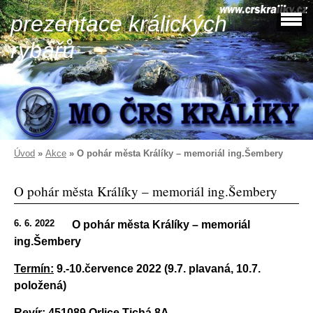
prezentace králických
rybářů
Úvod
»
Akce
»
O pohár města Králíky – memoriál ing.Šembery
O pohár města Králíky – memoriál ing.Šembery
6. 6. 2022
O pohár města Králíky – memoriál
ing.Šembery
Termín:
9.-10.července 2022 (9.7. plavaná, 10.7.
položená)
Revír:
451089 Orlice Tichá 8A