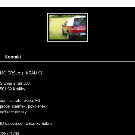
Kontakt
MO ČRS, z.s. KRÁLÍKY
Slunná stráň 380
561 69 Králíky
administrátor webu, FB
prodej známek, povolenek
veškeré dotazy
ID datová schránka: kcmabnq
725721794