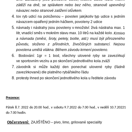
zátěží na dně, se splávkem nebo bez něho, stranově upevněný
návazec nebo stranové zatížení olůvkem.
lov ryb udicí na položenou – povolen jakýkoliv typ udice s jedním
návazcem opatřený jedním háčkem, povoleny 2 udice
návnady i nástrahy jsou povoleny v množství: živá nástraha max. 1
litr, vnadící směs v mokrém stavu max. 10 litrů na každé kolo.
Krmivo
a návnada (směsi, šroty, pelety, boilie, atd.) musí být přirozeného
původu, složeno z přírodních, živočišných substancí. Nejsou
povolena umělá vlákna. Během závodu krmení povoleno.
Bodování: 1gr = 1 bod, všechny ulovené ryby se zavezírkují
ve sportovním vezíru a po skončení jednotlivého kola zváží
závodník si může každý den ponechat ulovené ryby (řádně
zavezírkované) dle platného rybářského řádu
protesty ihned po skončení jednotlivého kola u ředitele závodu
Prezence:
Pátek 8.7. 2022 do 20.00 hod., v sobotu 9.7.2022 do 7.00 hod., v neděli 10.7.20221
do 7.00 hodin.
Občerstvení:
ZAJIŠTĚNO – pivo, limo, grilované speciality