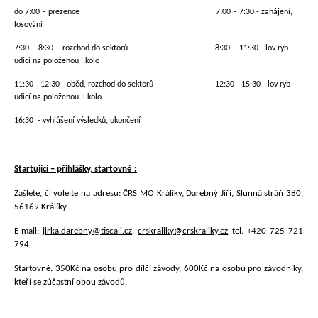
do 7:00 – prezence 7:00 – 7:30 - zahájení,
losování
7:30 - 8:30 - rozchod do sektorů 8:30 - 11:30 - lov ryb
udicí na položenou I.kolo
11:30 - 12:30 - oběd, rozchod do sektorů 12:30 - 15:30 - lov ryb
udicí na položenou II.kolo
16:30 - vyhlášení výsledků, ukončení
Startující – přihlášky, startovné :
Zašlete, či volejte na adresu: ČRS MO Králíky, Darebný Jiří, Slunná stráň 380,
56169 Králíky.
E-mail:
jirka.darebny@tiscali.cz
,
crskraliky@crskraliky.cz
tel. +420 725 721
794
Startovné: 350Kč na osobu pro dílčí závody, 600Kč na osobu pro závodníky,
kteří se zúčastní obou závodů.