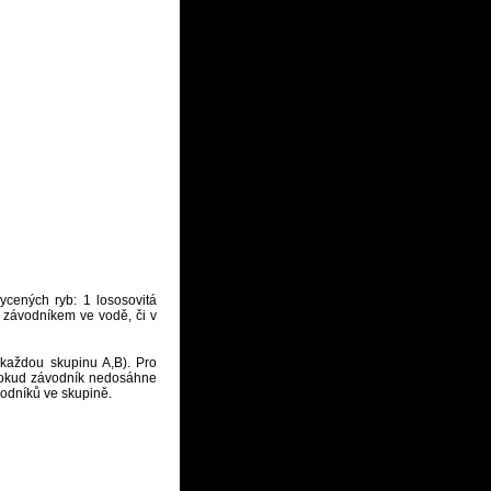
cených ryb: 1 lososovitá
y závodníkem ve vodě, či v
každou skupinu A,B). Pro
 Pokud závodník nedosáhne
vodníků ve skupině.