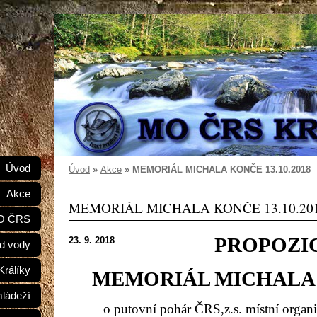
e
Úvod
Úvod
»
Akce
»
MEMORIÁL MICHALA KONČE 13.10.2018
Akce
MEMORIÁL MICHALA KONČE 13.10.20
MO ČRS
PROPOZI
23. 9. 2018
d vody
Králíky
MEMORIÁL MICHALA
mládeží
o putovní pohár ČRS,z.s. místní organi