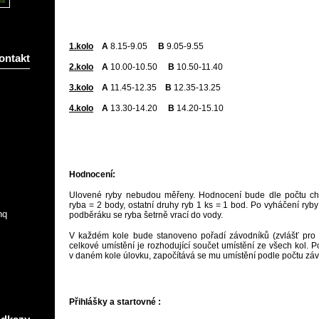
1.kolo
A
8.15-9.05
B
9.05-9.55
ontakt
2.kolo
A
10.00-10.50
B
10.50-11.40
3.kolo
A
11.45-12.35
B
12.35-13.25
4.kolo
A
13.30-14.20
B
14.20-15.10
Hodnocení:
Ulovené ryby nebudou měřeny. Hodnocení bude dle počtu chy
ryba = 2 body, ostatní druhy ryb 1 ks = 1 bod. Po vyháčení ryb
nq
podběráku se ryba šetrně vrací do vody.
V každém kole bude stanoveno pořadí závodníků (zvlášť pro 
celkové umístění je rozhodující součet umístění ze všech kol.
v daném kole úlovku, započítává se mu umístění podle počtu zá
Přihlášky a startovné :