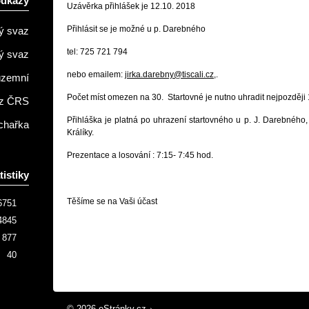
odkazy
Uzávěrka přihlášek je 12.10. 2018
Přihlásit se je možné u p. Darebného
ý svaz
tel: 725 721 794
ý svaz
nebo emailem:
jirka.darebny@tiscali.cz
,.
územní
Počet míst omezen na 30. Startovné je nutno uhradit nejpozději 
z ČRS
Přihláška je platná po uhrazení startovného u p. J. Darebného
chařka
Králíky.
Prezentace a losování : 7:15- 7:45 hod.
tistiky
Těšíme se na Vaši účast
6751
4845
877
40
© 2026 eStránky.cz