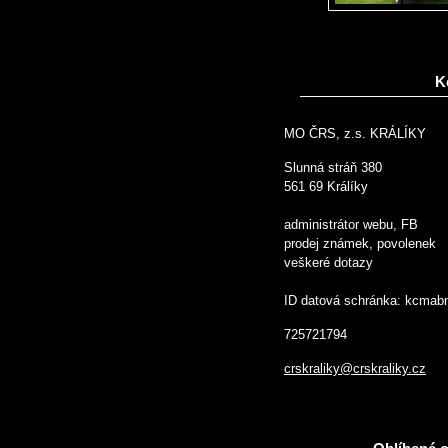
K
MO ČRS, z.s. KRÁLÍKY
Slunná stráň 380
561 69 Králíky
administrátor webu, FB
prodej známek, povolenek
veškeré dotazy
ID datová schránka: kcmab
725721794
crskraliky@crskraliky.cz