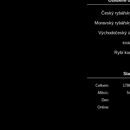
Oblíbené 
Český rybářsk
Moravský rybářsk
Východočeský 
sva
Rybí ku
Sta
Celkem:
178
Měsíc:
5
Den:
Online: