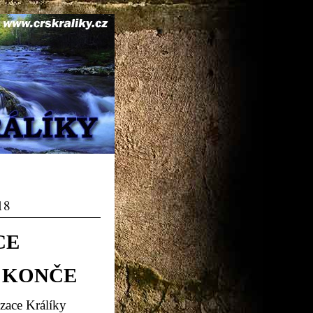
18
CE
 KONČE
zace Králíky