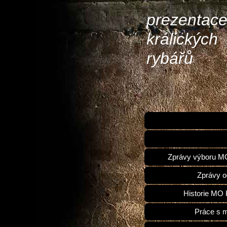
prezentac
králických
rybářů
Zprávy výboru 
Zprávy o
Historie MO 
Práce s 