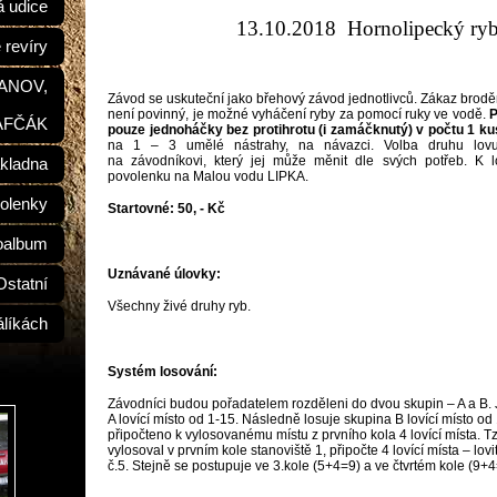
á udice
13.10.2018 Hornolipecký ry
 revíry
ŠANOV,
Závod se uskuteční jako břehový závod jednotlivců. Zákaz brod
není povinný, je možné vyháčení ryby za pomocí ruky ve vodě.
P
AFČÁK
pouze jednoháčky bez protihrotu (i zamáčknutý) v počtu 1 ku
na 1 – 3 umělé nástrahy, na návazci. Volba druhu lovu 
na závodníkovi, který jej může měnit dle svých potřeb. K l
kladna
povolenku na Malou vodu LIPKA.
olenky
Startovné: 50, - Kč
oalbum
Uznávané úlovky:
Ostatní
Všechny živé druhy ryb.
álíkách
Systém losování:
Závodníci budou pořadatelem rozděleni do dvou skupin – A a B. 
A lovící místo od 1-15. Následně losuje skupina B lovící místo od
připočteno k vylosovanému místu z prvního kola 4 lovící místa. T
vylosoval v prvním kole stanoviště 1, připočte 4 lovící místa – lovi
č.5. Stejně se postupuje ve 3.kole (5+4=9) a ve čtvrtém kole (9+4