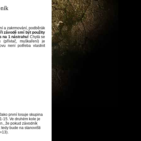
bník
ění a zakrmování, podběrák
ři závodě smí být použity
s na 1 nástrahu!
Chytá se
(přívlač, muškaření) je
ovu není potřeba vlastnit
Jako první losuje skupina
 1-15. Ve druhém kole je
zn., že pokud závodník
t tedy bude na stanovišti
=13).